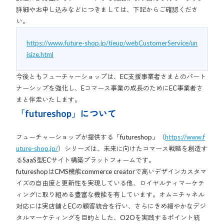
詳細やお申し込みなどにつきましては、下記からご確認くださ
い。
https://www.future-shop.jp/tieup/webCustomerService/un
isize.html
今後ともフューチャーショップは、EC支援事業者さまとのパート
ナーシップを強化し、Eコマース事業の成長のためにEC事業者さ
まと伴走いたします。
「futureshop」について
フューチャーショップが提供する「futureshop」（
https://www.f
uture-shop.jp/
）シリーズは、未来に向けたコマース戦略を創造す
るSaaS型ECサイト構築プラットフォームです。
futureshopはCMS機能commerce creatorで高いデザインカスタマ
イズの自由度と更新性を実現している他、ロイヤルティマーケテ
ィングに取り組める豊富な機能を有しています。オムニチャネル
対応には実店舗とECの顧客統合を行い、さらにきめ細やかなデジ
タルマーケティングを目的とした、O2Oを実践するポイント統