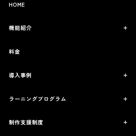
HOME
機能紹介
futureshopの強み
料金
オムニチャネル・OMO
commerce creator
導入事例
機能一覧
導入企業インタビュー
ラーニングプログラム
提携サービス一覧
導入企業一覧
ラーニングプログラムとは
開発中機能の一覧
制作支援制度
オープンセミナー一覧
EC事業支援体制