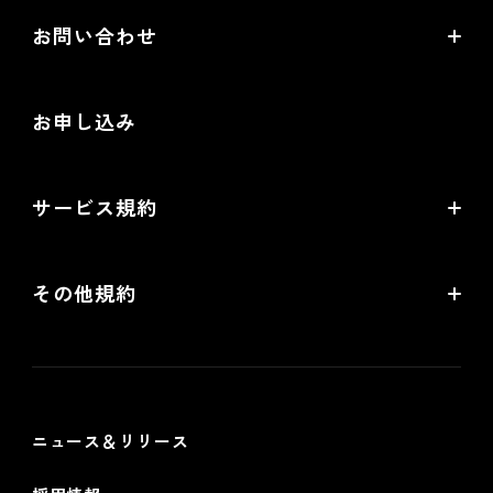
EC情報メディア
お問い合わせ
EC制作パートナー一覧
お役立ち動画
お問い合わせ
制作会社向けパートナー制度
お申し込み
導入検討Webミーティング
無料トライアル
サービス規約
リアル店舗の会員統合をご検討の方
futureshopサービス規約
その他規約
futureshop omni-channelサービス規約
個人情報保護方針
情報セキュリティ基本方針
ニュース＆リリース