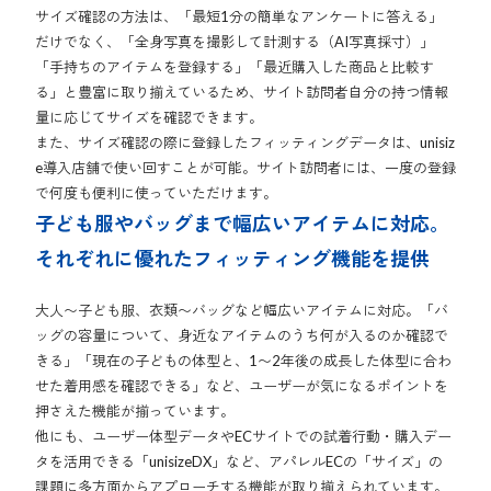
サイズ確認の方法は、「最短1分の簡単なアンケートに答える」
だけでなく、「全身写真を撮影して計測する（AI写真採寸）」
「手持ちのアイテムを登録する」「最近購入した商品と比較す
る」と豊富に取り揃えているため、サイト訪問者自分の持つ情報
量に応じてサイズを確認できます。
また、サイズ確認の際に登録したフィッティングデータは、unisiz
e導入店舗で使い回すことが可能。サイト訪問者には、一度の登録
で何度も便利に使っていただけます。
子ども服やバッグまで幅広いアイテムに対応。
それぞれに優れたフィッティング機能を提供
大人〜子ども服、衣類〜バッグなど幅広いアイテムに対応。「バ
ッグの容量について、身近なアイテムのうち何が入るのか確認で
きる」「現在の子どもの体型と、1〜2年後の成長した体型に合わ
せた着用感を確認できる」など、ユーザーが気になるポイントを
押さえた機能が揃っています。
他にも、ユーザー体型データやECサイトでの試着行動・購入デー
タを活用できる「unisizeDX」など、アパレルECの「サイズ」の
課題に多方面からアプローチする機能が取り揃えられています。