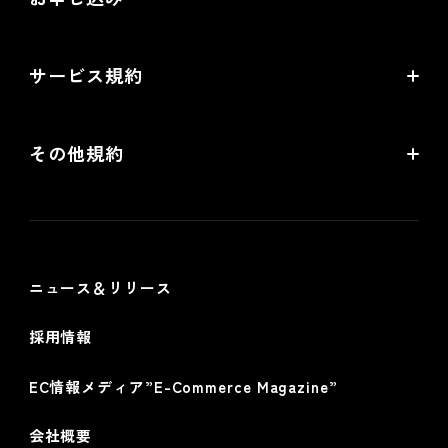
導入検討Webミーティング
無料トライアル
サービス規約
リアル店舗の会員統合をご検討の方
futureshopサービス規約
その他規約
futureshop omni-channelサービス規約
個人情報保護方針
情報セキュリティ基本方針
ニュース＆リリース
採用情報
EC情報メディア”E-Commerce Magazine”
会社概要