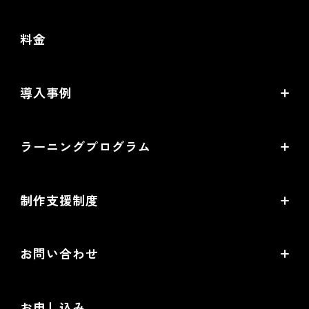
futureshopの強み
料金
オムニチャネル・OMO
commerce creator
導入事例
機能一覧
導入企業インタビュー
ラーニングプログラム
提携サービス一覧
導入企業一覧
ラーニングプログラムとは
開発中機能の一覧
制作支援制度
オープンセミナー一覧
EC事業支援体制
EC情報メディア
お問い合わせ
EC制作パートナー一覧
お役立ち動画
お問い合わせ
制作会社向けパートナー制度
お申し込み