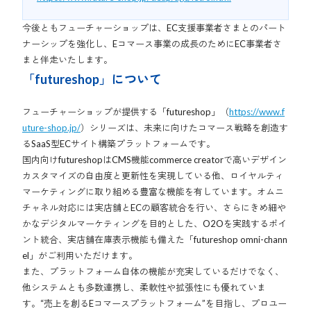
今後ともフューチャーショップは、EC支援事業者さまとのパート
ナーシップを強化し、Eコマース事業の成長のためにEC事業者さ
まと伴走いたします。
「futureshop」について
フューチャーショップが提供する「futureshop」（
https://www.f
uture-shop.jp/
）シリーズは、未来に向けたコマース戦略を創造す
るSaaS型ECサイト構築プラットフォームです。
国内向けfutureshopはCMS機能commerce creatorで高いデザイン
カスタマイズの自由度と更新性を実現している他、ロイヤルティ
マーケティングに取り組める豊富な機能を有しています。オムニ
チャネル対応には実店舗とECの顧客統合を行い、さらにきめ細や
かなデジタルマーケティングを目的とした、O2Oを実践するポイ
ント統合、実店舗在庫表示機能も備えた「futureshop omni-chann
el」がご利用いただけます。
また、プラットフォーム自体の機能が充実しているだけでなく、
他システムとも多数連携し、柔軟性や拡張性にも優れていま
す。“売上を創るEコマースプラットフォーム”を目指し、プロユー