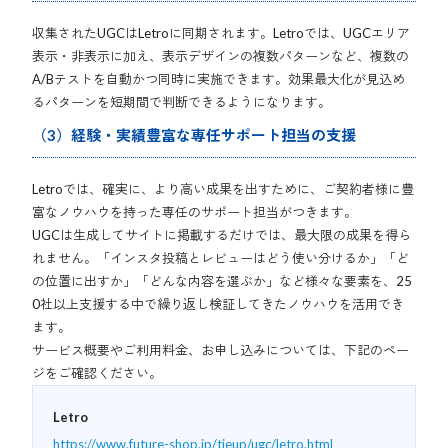
収集されたUGCはLetroに同期されます。Letroでは、UGCエリア
表示・非表示に加え、表示デザインの複数パターンなど、複数の
A/Bテストを自動かつ同時に実施できます。効果最大化が見込め
るパターンを短期間で判断できるようになります。
（3）経験・実績豊富な専任サポート担当の支援
Letroでは、確実に、より高い成果を出すために、ご契約者様に豊
富なノウハウを持った専任のサポート担当がつきます。
UGCは生成してサイトに掲載するだけでは、最大限の成果を得ら
れません。「インスタ投稿とレビューはどう使い分けるか」「ど
の位置に出すか」「どんな内容を選ぶか」など様々な要素を、25
0社以上支援する中で繰り返し検証してきたノウハウを活用でき
ます。
サービス概要やご利用料金、お申し込みについては、下記のペー
ジをご確認ください。
Letro
https://www.future-shop.jp/tieup/ugc/letro.html