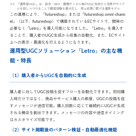
「運用型UGC」は、訴求・SKU・展開チャネル毎のUGC生成から活用のサイク
ルを回しつづけることで顧客体験を最大化し、売上成果に繋げる運用モデル
この連携により、「futureshop」または「futureshop omni-chann
el」（以下、futureshop）で構築されているECサイトで、開発の
必要なく「Letro」を導入可能になりました。「Letro」を導入す
ることで、購入者のUGC生成から収集の自動化、また、ECサイト
上への表示・最適化を行えるようになります。
運用型UGCソリューション「Letro」の主な機
能・特長
（1）購入者からUGCを自動的に生成
購入者に対してUGC投稿を促すフローを自動化できます。初回購
入時だけではなく、商品やサービス購入の都度、UGCの投稿を促
すメッセージが送信可能。購入回数に応じて継続的にUGCが生成
される機会を創出できます。メッセージの内容や送信タイミング
はカスタマイズ可能です。
（2）サイト掲載後のパターン検証・自動最適化機能