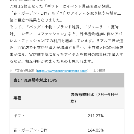
昨対比2倍となった「ギフト」はイベント景品関連が好調。
「花・ガーデン・DIY」もプロ向けアイテムを取り扱う店舗が上
位に目立つ結果となりました。
そして、「バッグ・小物・ブランド雑貨」「ジュエリー・腕時
計」「レディースファッション」など、外出機会増加に伴いアパ
レル・ファッションECの利用も増加しています。リアル回帰が進
※
み、百貨店でも衣料品購入が増加する
中、実店舗とECの相乗効
果が進み、実店舗で気になったアイテムを検討の結果ECで購入す
るなど、相互作用が強まったものと思われます。
「百貨店売上高（
https://www.depart.or.jp/store_sale/
）」より確認
表1：流通額昨対比TOP5
流通額昨対比（7月〜9月平
業種
均）
ギフト
211.27%
花・ガーデン・DIY
164.05%