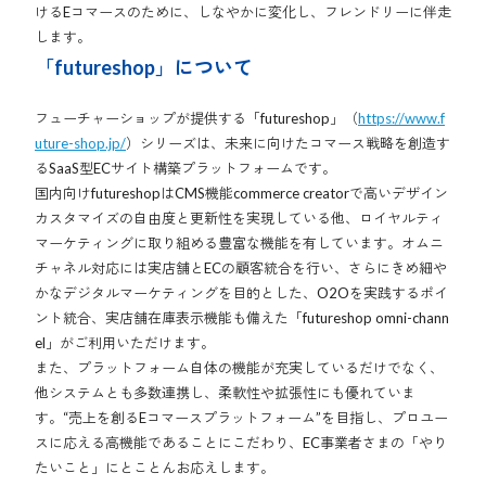
けるEコマースのために、しなやかに変化し、フレンドリーに伴走
します。
「futureshop」について
フューチャーショップが提供する「futureshop」（
https://www.f
uture-shop.jp/
）シリーズは、未来に向けたコマース戦略を創造す
るSaaS型ECサイト構築プラットフォームです。
国内向けfutureshopはCMS機能commerce creatorで高いデザイン
カスタマイズの自由度と更新性を実現している他、ロイヤルティ
マーケティングに取り組める豊富な機能を有しています。オムニ
チャネル対応には実店舗とECの顧客統合を行い、さらにきめ細や
かなデジタルマーケティングを目的とした、O2Oを実践するポイ
ント統合、実店舗在庫表示機能も備えた「futureshop omni-chann
el」がご利用いただけます。
また、プラットフォーム自体の機能が充実しているだけでなく、
他システムとも多数連携し、柔軟性や拡張性にも優れていま
す。“売上を創るEコマースプラットフォーム”を目指し、プロユー
スに応える高機能であることにこだわり、EC事業者さまの「やり
たいこと」にとことんお応えします。