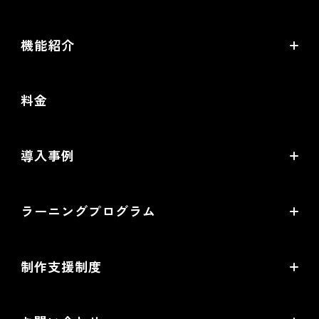
機能紹介
futureshopの強み
料金
オムニチャネル・OMO
commerce creator
導入事例
機能一覧
導入企業インタビュー
ラーニングプログラム
提携サービス一覧
導入企業一覧
ラーニングプログラムとは
開発中機能の一覧
制作支援制度
オープンセミナー一覧
EC事業支援体制
EC情報メディア