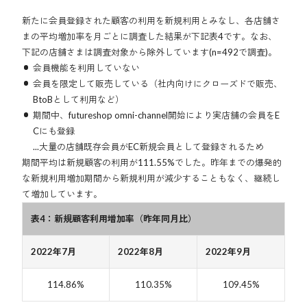
新たに会員登録された顧客の利用を新規利用とみなし、各店舗さ
まの平均増加率を月ごとに調査した結果が下記表4です。なお、
下記の店舗さまは調査対象から除外しています(n=492で調査)。
会員機能を利用していない
会員を限定して販売している（社内向けにクローズドで販売、
BtoBとして利用など）
期間中、futureshop omni-channel開始により実店舗の会員をE
Cにも登録
...大量の店舗既存会員がEC新規会員として登録されるため
期間平均は新規顧客の利用が111.55%でした。昨年までの爆発的
な新規利用増加期間から新規利用が減少することもなく、継続し
て増加しています。
表4：新規顧客利用増加率（昨年同月比）
2022年7月
2022年8月
2022年9月
114.86%
110.35%
109.45%