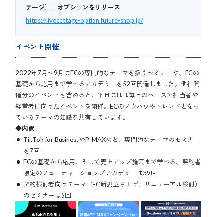
テージ）」オプションをリリース
https://livecottage-option.future-shop.jp/
イベント開催
2022年7月〜9月はECの専門的なテーマを扱うセミナーや、ECの
基礎から応用まで学べるアカデミーを52回開催しました。他社開
催分のイベントを含めると、平日はほぼ毎日のペースで担当者や
経営者に向けたイベントを開催。ECのノウハウやトレンドとなっ
ているテーマの知識を共有しています。
◆内訳
TikTok for BusinessやP-MAXなど、専門的なテーマのセミナー
を7回
ECの基礎から応用、そして売上アップ施策まで学べる、契約者
限定のフューチャーショップアカデミーは39回
契約検討者向けテーマ（EC新規立ち上げ、リニューアル検討）
のセミナーは6回