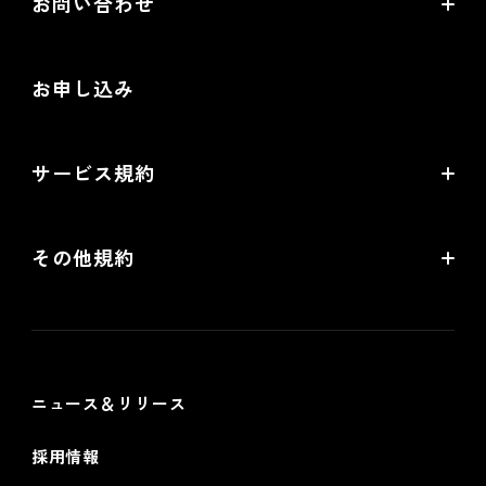
お問い合わせ
EC制作パートナー一覧
お役立ち動画
お問い合わせ
制作会社向けパートナー制度
お申し込み
導入検討Webミーティング
無料トライアル
サービス規約
リアル店舗の会員統合をご検討の方
futureshopサービス規約
その他規約
futureshop omni-channelサービス規約
個人情報保護方針
情報セキュリティ基本方針
ニュース＆リリース
採用情報