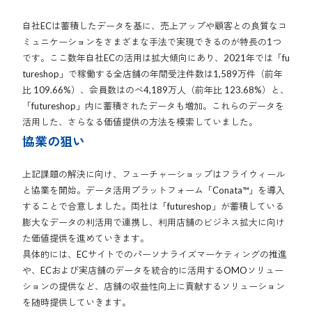
自社ECは蓄積したデータを基に、売上アップや顧客との良質なコ
ミュニケーションをさまざまな手法で実現できるのが特長の1つ
です。ここ数年自社ECの活用は拡大傾向にあり、2021年では「fu
tureshop」で稼働する全店舗の年間受注件数は1,589万件（前年
比 109.66%）、会員数はのべ4,189万人（前年比 123.68%）と、
「futureshop」内に蓄積されたデータも増加。これらのデータを
活用した、さらなる価値提供の方法を模索していました。
協業の狙い
上記課題の解決に向け、フューチャーショップはフライウィール
と協業を開始。データ活用プラットフォーム「Conata™」を導入
することで合意しました。両社は「futureshop」が蓄積している
膨大なデータの利活用で連携し、利用店舗のビジネス拡大に向け
た価値提供を進めていきます。
具体的には、ECサイトでのパーソナライズマーケティングの推進
や、ECおよび実店舗のデータを統合的に活用するOMOソリュー
ションの提供など、店舗の収益性向上に貢献するソリューション
を随時提供していきます。