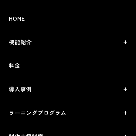
HOME
機能紹介
futureshopの強み
料金
オムニチャネル・OMO
commerce creator
導入事例
機能一覧
導入企業インタビュー
ラーニングプログラム
提携サービス一覧
導入企業一覧
ラーニングプログラムとは
開発中機能の一覧