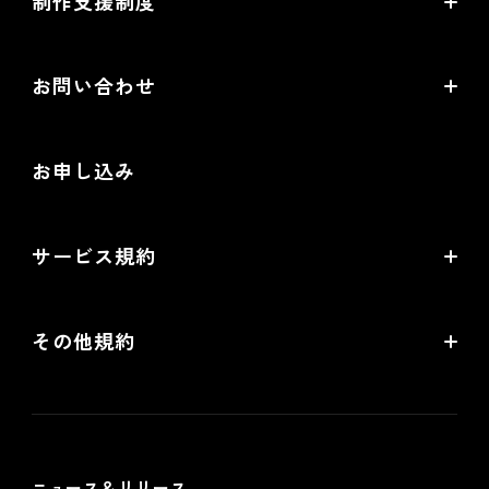
制作支援制度
オープンセミナー一覧
EC事業支援体制
EC情報メディア
お問い合わせ
EC制作パートナー一覧
お役立ち動画
お問い合わせ
制作会社向けパートナー制度
お申し込み
導入検討Webミーティング
無料トライアル
サービス規約
リアル店舗の会員統合をご検討の方
futureshopサービス規約
その他規約
futureshop omni-channelサービス規約
個人情報保護方針
情報セキュリティ基本方針
ニュース＆リリース