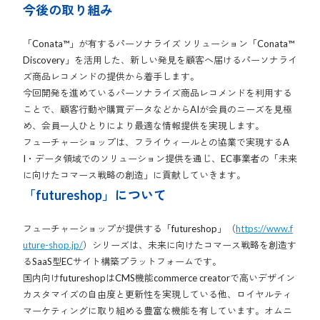
今後の取り組み
「Conata™」が有するパーソナライズ ソリューション「Conata™
Discovery」を活用した、新しい発見を顧客へ届けるパーソナライ
ズ商品レコメンドの提供から着手します。
今回開発を進めているパーソナライズ商品レコメンドを利用する
ことで、顧客行動や購買データなどからAIが会員のニーズを見極
め、会員一人ひとりにより最適な情報提供を実現します。
フューチャーショップは、フライウィールとの協業で実現するA
I・データ領域でのソリューション提供を通じ、EC事業者の「未来
に向けたコマース戦略の創造」に貢献していきます。
「futureshop」について
フューチャーショップが提供する「futureshop」（
https://www.f
uture-shop.jp/
）シリーズは、未来に向けたコマース戦略を創造す
るSaaS型ECサイト構築プラットフォームです。
国内向けfutureshopはCMS機能commerce creatorで高いデザイン
カスタマイズの自由度と更新性を実現している他、ロイヤルティ
マーケティングに取り組める豊富な機能を有しています。オムニ