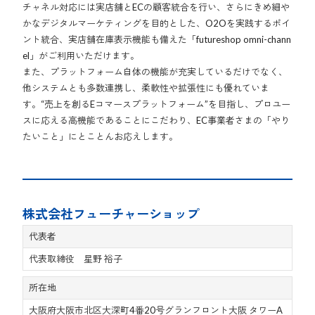
チャネル対応には実店舗とECの顧客統合を行い、さらにきめ細や
かなデジタルマーケティングを目的とした、O2Oを実践するポイ
ント統合、実店舗在庫表示機能も備えた「futureshop omni-chann
el」がご利用いただけます。
また、プラットフォーム自体の機能が充実しているだけでなく、
他システムとも多数連携し、柔軟性や拡張性にも優れていま
す。“売上を創るEコマースプラットフォーム”を目指し、プロユー
スに応える高機能であることにこだわり、EC事業者さまの「やり
たいこと」にとことんお応えします。
株式会社フューチャーショップ
代表者
代表取締役 星野 裕子
所在地
大阪府大阪市北区大深町4番20号グランフロント大阪 タワーA