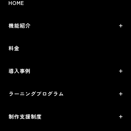
HOME
機能紹介
futureshopの強み
料金
オムニチャネル・OMO
commerce creator
導入事例
機能一覧
導入企業インタビュー
ラーニングプログラム
提携サービス一覧
導入企業一覧
ラーニングプログラムとは
開発中機能の一覧
制作支援制度
オープンセミナー一覧
EC事業支援体制