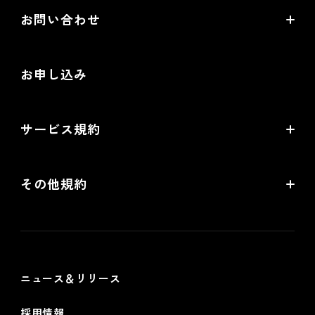
EC情報メディア
お問い合わせ
EC制作パートナー一覧
お役立ち動画
お問い合わせ
制作会社向けパートナー制度
お申し込み
導入検討Webミーティング
無料トライアル
サービス規約
リアル店舗の会員統合をご検討の方
futureshopサービス規約
その他規約
futureshop omni-channelサービス規約
個人情報保護方針
情報セキュリティ基本方針
ニュース＆リリース
採用情報