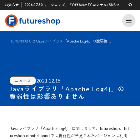
Xアプリ 「STAFF START」とのタグ連携を開始
お知らせ
フューチャーショップ、「Offbeat ECコンサル/SNSマーケティン
2026.07.30
2026.07.29
HOME
お知らせ
Javaライブラリ「Apache Log4j」の脆弱性は影響ありません
2021.12.15
ニュース
Javaライブラリ「Apache Log4j」の
脆弱性は影響ありません
Javaライブラリ「Apache Log4j」に関しまして、futureshop、fut
ureshop omni-channelでは脆弱性が発見されたバージョンは利用