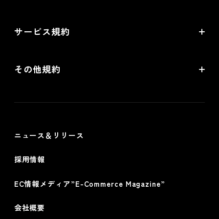
無料トライアル
サービス規約
リアル店舗の会員統合をご検討の方
futureshopサービス規約
その他規約
futureshop omni-channelサービス規約
個人情報保護方針
情報セキュリティ基本方針
ニュース＆リリース
採用情報
EC情報メディア”E-Commerce Magazine”
会社概要