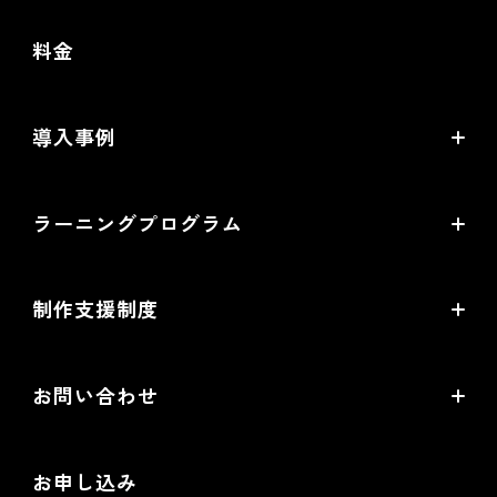
futureshopの強み
料金
オムニチャネル・OMO
commerce creator
導入事例
機能一覧
導入企業インタビュー
ラーニングプログラム
提携サービス一覧
導入企業一覧
ラーニングプログラムとは
開発中機能の一覧
制作支援制度
オープンセミナー一覧
EC事業支援体制
EC情報メディア
お問い合わせ
EC制作パートナー一覧
お役立ち動画
お問い合わせ
制作会社向けパートナー制度
お申し込み
導入検討Webミーティング