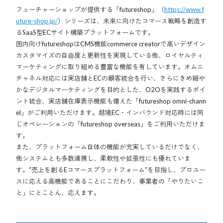
フューチャーショップが提供する「futureshop」（
https://www.f
uture-shop.jp/
）シリーズは、未来に向けたコマース戦略を創造す
るSaaS型ECサイト構築プラットフォームです。
国内向けfutureshopはCMS機能commerce creatorで高いデザイン
カスタマイズの自由度と更新性を実現している他、ロイヤルティ
マーケティングに取り組める豊富な機能を有しています。オムニ
チャネル対応には実店舗とECの顧客統合を行い、さらにきめ細や
かなデジタルマーケティングを目的とした、O2Oを実践するポイ
ント統合、実店舗在庫表示機能も備えた「futureshop omni-chann
el」がご利用いただけます。越境EC・インバウンド対応時には同
じオペレーションの「futureshop overseas」をご利用いただけま
す。
また、プラットフォーム自体の機能が充実しているだけでなく、
他システムとも多数連携し、柔軟性や拡張性にも優れていま
す。“売上を創るEコマースプラットフォーム”を目指し、プロユー
スに応える高機能であることにこだわり、事業者の「やりたいこ
と」にとことん、応えます。