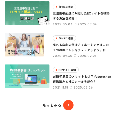
自社EC構築
三温度帯配送に対応したECサイトを構築
する方法を紹介！
2025.05.03
2025.07.04
自社EC構築
売れる店名の付け方：ネーミングはこの
９つのポイントをチェックしよう。おし
ゃれなショップ名やブランド名にご注意
2020.09.30
2025.02.21
を！
ECサイト事例
WEB領収書のメリットとは？ futureshop
連携済み５社のツールを紹介！
2021.11.18
2025.03.26
もっとみる