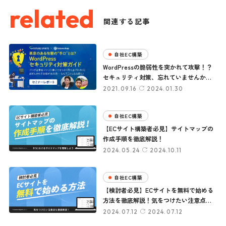
related
関連する記事
自社EC構築
WordPressの脆弱性を突かれて攻撃！？
セキュリティ対策、忘れていませんか？
不正アクセスの手口や対処法を解説
2021.09.16
2024.01.30
自社EC構築
【ECサイト構築者必見】サイトマップの
作成手順を徹底解説！
2024.05.24
2024.10.11
自社EC構築
【検討者必見】ECサイトを無料で始める
方法を徹底解説！気をつけたい注意点も
紹介します
2024.07.12
2024.07.12