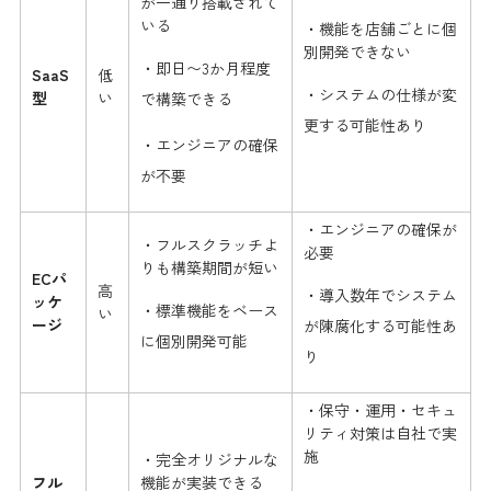
が一通り搭載されて
いる
・機能を店舗ごとに個
別開発できない
・即日〜3か月程度
SaaS
低
・システムの仕様が変
型
い
で構築できる
更する可能性あり
・エンジニアの確保
が不要
・エンジニアの確保が
・フルスクラッチよ
必要
りも構築期間が短い
ECパ
高
・導入数年でシステム
ッケ
・標準機能をベース
い
ージ
が陳腐化する可能性あ
に個別開発可能
り
・保守・運用・セキュ
リティ対策は自社で実
施
・完全オリジナルな
フル
機能が実装できる