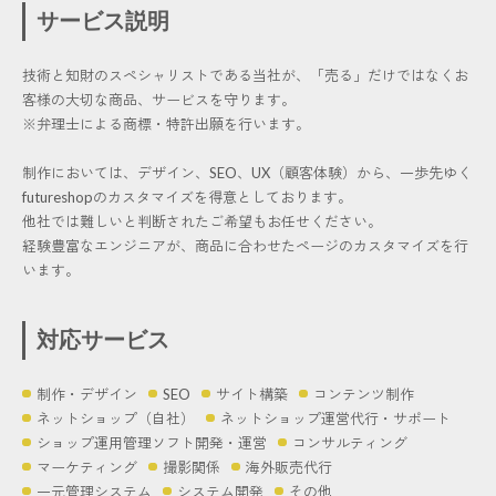
サービス説明
技術と知財のスペシャリストである当社が、「売る」だけではなくお
客様の大切な商品、サービスを守ります。
※弁理士による商標・特許出願を行います。
制作においては、デザイン、SEO、UX（顧客体験）から、一歩先ゆく
futureshopのカスタマイズを得意としております。
他社では難しいと判断されたご希望もお任せください。
経験豊富なエンジニアが、商品に合わせたページのカスタマイズを行
います。
対応サービス
制作・デザイン
SEO
サイト構築
コンテンツ制作
ネットショップ（自社）
ネットショップ運営代行・サポート
ショップ運用管理ソフト開発・運営
コンサルティング
マーケティング
撮影関係
海外販売代行
一元管理システム
システム開発
その他