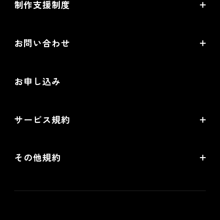
制作支援制度
オープンセミナー一覧
EC事業支援体制
EC情報メディア
お問い合わせ
EC制作パートナー一覧
お役立ち動画
お問い合わせ
制作会社向けパートナー制度
お申し込み
導入検討Webミーティング
無料トライアル
サービス規約
リアル店舗の会員統合をご検討の方
futureshopサービス規約
その他規約
futureshop omni-channelサービス規約
個人情報保護方針
情報セキュリティ基本方針