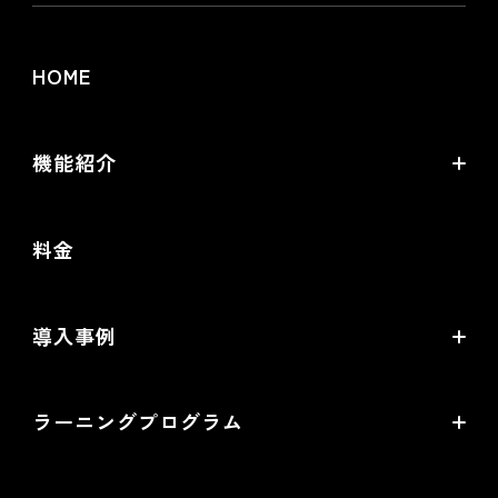
HOME
機能紹介
futureshopの強み
料金
オムニチャネル・OMO
commerce creator
導入事例
機能一覧
導入企業インタビュー
ラーニングプログラム
提携サービス一覧
導入企業一覧
ラーニングプログラムとは
開発中機能の一覧