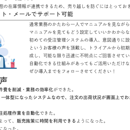
態の在庫情報が連携できるため、売り越しを防ぐにはとってお
ット・メールでサポート可能
通常業務のかたわら一人でマニュアルを見ながら
マニュアルを見てもどう設定していいかわからな
初めての受注管理システムの導入、意図通りに設
というお客様の声を頂戴し、トライアルから初期
成し、可能な限り迅速に不明点にご回答させてい
自動化できる仕組みがあってもご活用いただけな
ぜひ導入までをフォローさせてください！
声
件費を削減・業務の効率化
ができた。
と一体型になったシステムなので、注文の出荷状況が画面上でわ
注処理作業を自動化
できた。
よって、
販売施策に時間を利用できる
ようになった。
になった。