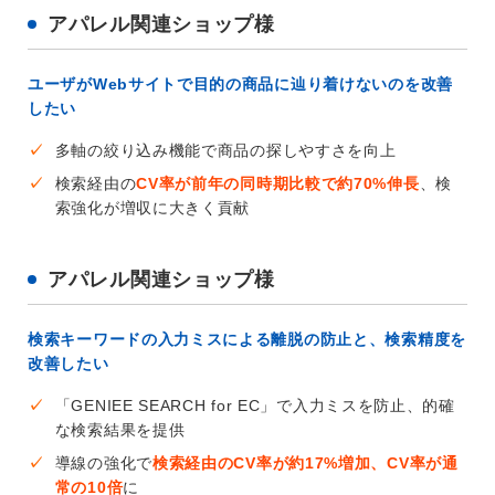
アパレル関連ショップ様
ユーザがWebサイトで目的の商品に辿り着けないのを改善
したい
✓
多軸の絞り込み機能で商品の探しやすさを向上
✓
検索経由の
CV率が前年の同時期比較で約70%伸長
、検
索強化が増収に大きく貢献
アパレル関連ショップ様
検索キーワードの入力ミスによる離脱の防止と、検索精度を
改善したい
✓
「GENIEE SEARCH for EC」で入力ミスを防止、的確
な検索結果を提供
✓
導線の強化で
検索経由のCV率が約17%増加、CV率が通
常の10倍
に