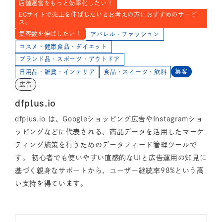
店舗運営をもっと効率化したい！
ECサイトで売上を伸ばしたいとお考えの方におすすめのサービ
ス。
集客数を伸ばしたい！
アパレル・ファッション
コスメ・健康食品・ダイエット
ブランド品・スポーツ・アウトドア
集客
日用品・雑貨・インテリア
食品・スイーツ・飲料
広告
dfplus.io
dfplus.io は、Googleショッピング広告やInstagramショ
ッピングなどに代表される、商品データを活用したマーケ
ティング施策を行うためのデータフィード管理ツールで
す。 初心者でも使いやすい直感的なUIと広告運用の知見に
基づく親身なサポートから、ユーザー継続率98%という高
い支持を得ています。