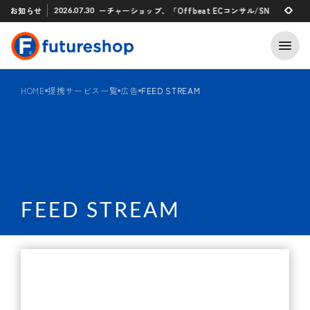
Xアプリ 「STAFF START」とのタグ連携を開始
お知らせ
フューチャーショップ、「Offbeat ECコンサル/SNSマーケティン
2026.07.30
2026.07.29
HOME
提携サービス一覧
広告
FEED STREAM
FEED STREAM