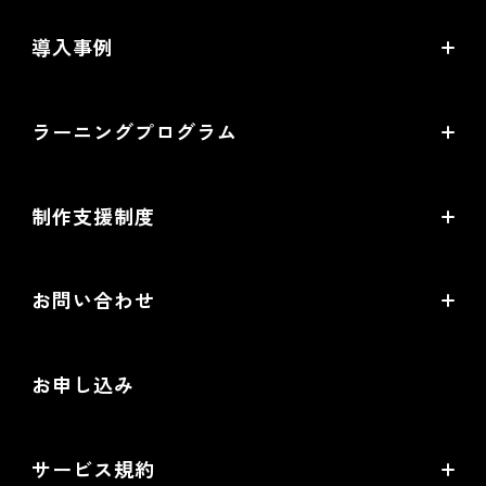
commerce creator
導入事例
機能一覧
導入企業インタビュー
ラーニングプログラム
提携サービス一覧
導入企業一覧
ラーニングプログラムとは
開発中機能の一覧
制作支援制度
オープンセミナー一覧
EC事業支援体制
EC情報メディア
お問い合わせ
EC制作パートナー一覧
お役立ち動画
お問い合わせ
制作会社向けパートナー制度
お申し込み
導入検討Webミーティング
無料トライアル
サービス規約