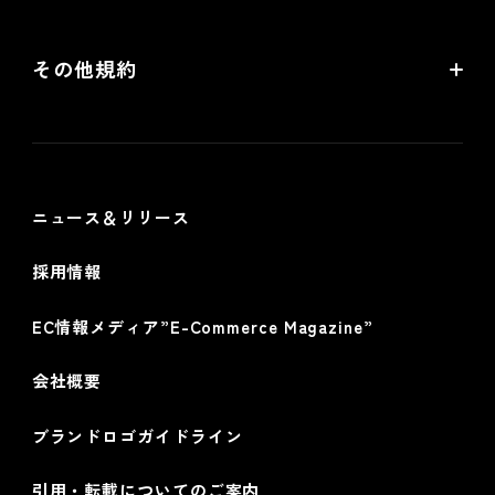
リアル店舗の会員統合をご検討の方
futureshopサービス規約
その他規約
futureshop omni-channelサービス規約
個人情報保護方針
情報セキュリティ基本方針
ニュース＆リリース
採用情報
EC情報メディア”E-Commerce Magazine”
会社概要
ブランドロゴガイドライン
引用・転載についてのご案内