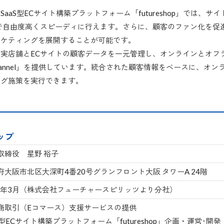
aaS型ECサイト構築プラットフォーム「futureshop」では、
で自由度高くスピーディに行えます。さらに、顧客のファン化を促
ーケティングを展開することが可能です。
実店舗とECサイトの顧客データを一元管理し、オンラインとオフ
omni-channel」を提供しています。統合された顧客情報をベースに
ング施策を実行できます。
ップ
取締役 星野 裕子
府大阪市北区大深町4番20号グランフロント大阪 タワーA 24階
10年3月（株式会社フューチャースピリッツより分社）
商取引（Eコマース）支援サービスの提供
S型ECサイト構築プラットフォーム「futureshop」企画・運営･開発