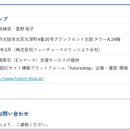
ップ
取締役 星野 裕子
府大阪市北区大深町4番20号グランフロント大阪 タワーA 24階
10年3月（株式会社フューチャースピリッツより分社）
商取引（Eコマース）支援サービスの提供
S型ECサイト構築プラットフォーム「futureshop」企画・運営･開発
://www.future-shop.jp/
お問い合わせ
ムより、ご連絡ください。