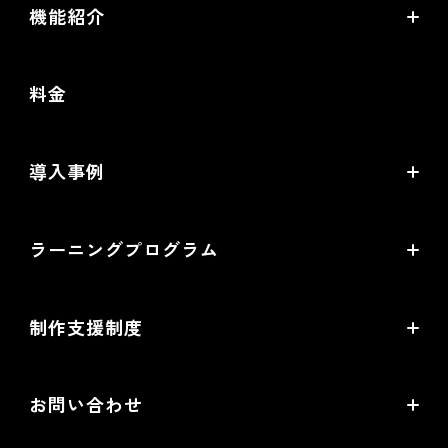
機能紹介
futureshopの強み
料金
オムニチャネル・OMO
commerce creator
導入事例
機能一覧
導入企業インタビュー
ラーニングプログラム
提携サービス一覧
導入企業一覧
ラーニングプログラムとは
開発中機能の一覧
制作支援制度
オープンセミナー一覧
EC事業支援体制
EC情報メディア
お問い合わせ
EC制作パートナー一覧
お役立ち動画
お問い合わせ