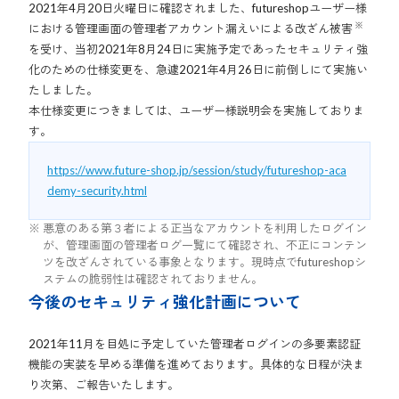
2021年4月20日火曜日に確認されました、futureshopユーザー様
※
における管理画面の管理者アカウント漏えいによる改ざん被害
を受け、当初2021年8月24日に実施予定であったセキュリティ強
化のための仕様変更を、急遽2021年4月26日に前倒しにて実施い
たしました。
本仕様変更につきましては、ユーザー様説明会を実施しておりま
す。
https://www.future-shop.jp/session/study/futureshop-aca
demy-security.html
悪意のある第３者による正当なアカウントを利用したログイン
が、管理画面の管理者ログ一覧にて確認され、不正にコンテン
ツを改ざんされている事象となります。現時点でfutureshopシ
ステムの脆弱性は確認されておりません。
今後のセキュリティ強化計画について
2021年11月を目処に予定していた管理者ログインの多要素認証
機能の実装を早める準備を進めております。具体的な日程が決ま
り次第、ご報告いたします。