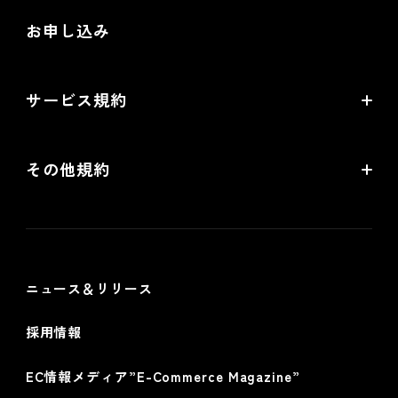
制作会社向けパートナー制度
お申し込み
導入検討Webミーティング
無料トライアル
サービス規約
リアル店舗の会員統合をご検討の方
futureshopサービス規約
その他規約
futureshop omni-channelサービス規約
個人情報保護方針
情報セキュリティ基本方針
ニュース＆リリース
採用情報
EC情報メディア”E-Commerce Magazine”