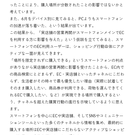
ったことにより、購入場所が分散されたことの影響ではないかと
考えています。
また、6月をデバイス別に見てみると、PCよりもスマートフォン
の加速が落ち着いた、という結果が出ています。
この結果から、「実店舗の営業再開がスマートフォンメインでEC
を利用する方に影響を与えた」という仮説を立ててみると、スマ
ートフォンでのEC利用ユーザーは、ショッピング行動自体にアク
ティブな一面が見えてきます。
「場所を限定されずに購入できる」というスマートフォンの利点
がありながら実店舗の営業再開に影響を受けたことから、EC内で
の商品検索にとどまらず、EC・実店舗といったチャネルにこだわ
らず、生活者がその時々で最も優先したい理由（実際に試着して
そのまま購入したい、商品券が利用できる、荷物を運んできてく
れるECで購入したい、など）が実現できる場所で購入するとい
う、チャネルを超えた購買行動の進行を示唆しているように思え
ます。
スマートフォンを中心にECや実店舗、そしてSNSやコミュニケー
ションツールといった多くのチャネルから情報を集め、最終的に
購入する場所はECや実店舗にこだわらないアクティブなショッピ