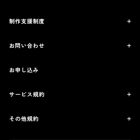
ラーニングプログラムとは
開発中機能の一覧
制作支援制度
オープンセミナー一覧
EC事業支援体制
EC情報メディア
お問い合わせ
EC制作パートナー一覧
お役立ち動画
お問い合わせ
制作会社向けパートナー制度
お申し込み
導入検討Webミーティング
無料トライアル
サービス規約
リアル店舗の会員統合をご検討の方
futureshopサービス規約
その他規約
futureshop omni-channelサービス規約
個人情報保護方針