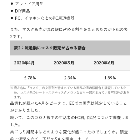
アウトドア用品
DIY用品
PC、イヤホンなどのPC周辺機器
また、マスク販売が流通額に占める割合をまとめたのが下記の表
2です。
表2：流通額にマスク販売が占める割合
2020年4月
2020年5月
2020年6月
5.78%
2.34%
1.89%
商品名に「マスク」の文字列が含まれている商品の流通額割合を調査しているた
め、コスメ系のシートマスクやマスクメロンなども一部含まれている可能性があり
ます。
品切れが続いた4月をピークに、ECでの販売は減少していること
が分かりました。
続いて、このコロナ禍での生活者のEC利用状況について調査しま
した。
巣ごもり期間中はどのような変化が起こったのでしょうか。調査
前に仮説を立て、下記の5点を調査しました。