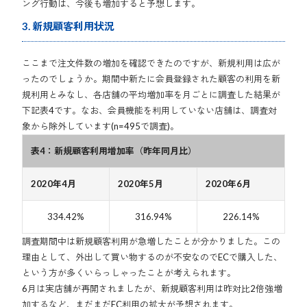
ング行動は、今後も増加すると予想します。
3. 新規顧客利用状況
ここまで注文件数の増加を確認できたのですが、新規利用は広が
ったのでしょうか。期間中新たに会員登録された顧客の利用を新
規利用とみなし、各店舗の平均増加率を月ごとに調査した結果が
下記表4です。なお、会員機能を利用していない店舗は、調査対
象から除外しています(n=495で調査)。
表4：新規顧客利用増加率（昨年同月比）
2020年4月
2020年5月
2020年6月
334.42%
316.94%
226.14%
調査期間中は新規顧客利用が急増したことが分かりました。この
理由として、外出して買い物するのが不安なのでECで購入した、
という方が多くいらっしゃったことが考えられます。
6月は実店舗が再開されましたが、新規顧客利用は昨対比2倍強増
加するなど、まだまだEC利用の拡大が予想されます。