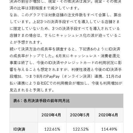
決済の割合が増加し、現金・その他決済は減少。現金・その他決
済の比率は3割程度まで減少しています。
なお、このグラフでは対象店舗の注文件数をすべて合算し、算出
しています。上記3つの決済手段すべてを導入している店舗さま
に限定していないため、3つの決済手段すべてを導入されている
店舗さまの場合は、さらにキャッシュレス化の波が迫っているこ
とが予想されます。
続いて決済方法の成長率を調査すると、下記表6のようにID決済
の成長率がトップでした。6月末にキャッシュレス・消費者還元
事業は終了し、今後のID決済やクレジットカードの利用状況に影
響を与えることも想定されますが、利便性浸透と今後のID決済手
段増加、つまり8月のPayPay（オンライン決済）連携、11月のd
払い連携により自社ECでの利用機会が増加し、今後も利用増加が
見込まれると予測します。
表6：各月決済手段の前年同月比
2020年4月
2020年5月
2020年6月
ID決済
122.61%
122.52%
114.49%