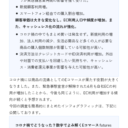
うが実店舗営業再開の影響を強く受けた。
新規顧客利用増。
スマートフォン経由での購入割合増加。
顧客単価は大きな変化なし。EC利用人口や頻度が増加。ま
た、キャッシュレス化の流れが強化。
コロナ禍の中でもまとめ買いは発生せず。新規利用の増
加、法人利用の減少、生活必需品など多くの人が必要な
商品の購入個数制限が影響している可能性が高い。
決済方法はクレジットカードやID決済利用が増加。外出
や対面での支払いを回避したい気持ちや、キャッシュレ
ス・消費者還元事業が影響を与えた可能性が高い。
コロナ禍には商品の流通としてのEコマースが果たす役割が大きく
なりました。また、緊急事態宣言が解除された6月も自社ECの利
用が増加したことから、今後も同じように、EC利用が増加する傾
向が続くと予想されます。
今回の調査を簡易的にまとめたインフォグラフィックは、下記に
公開しております。
コロナ禍でどうなった？数字でよみ解くEコマース
futures