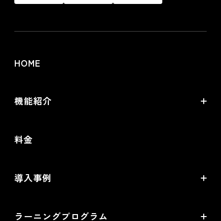
HOME
機能紹介
futureshopの強み
料金
オムニチャネル・OMO
commerce creator
導入事例
機能一覧
導入企業インタビュー
ラーニングプログラム
提携サービス一覧
導入企業一覧