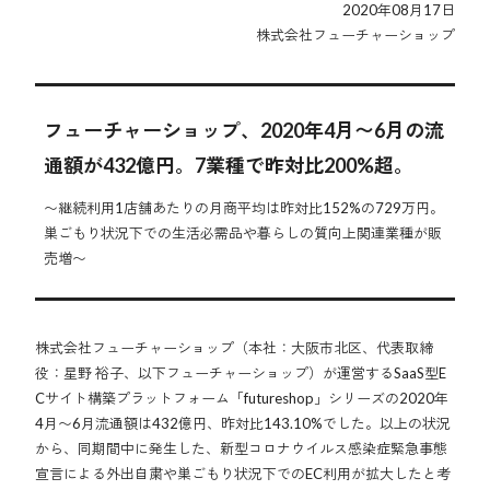
2020年08月17日
株式会社フューチャーショップ
フューチャーショップ、2020年4月〜6月の流
通額が432億円。7業種で昨対比200%超。
〜継続利用1店舗あたりの月商平均は昨対比152%の729万円。
巣ごもり状況下での生活必需品や暮らしの質向上関連業種が販
売増〜
株式会社フューチャーショップ（本社：大阪市北区、代表取締
役：星野 裕子、以下フューチャーショップ）が運営するSaaS型E
Cサイト構築プラットフォーム「futureshop」シリーズの2020年
4月〜6月流通額は432億円、昨対比143.10%でした。以上の状況
から、同期間中に発生した、新型コロナウイルス感染症緊急事態
宣言による外出自粛や巣ごもり状況下でのEC利用が拡大したと考