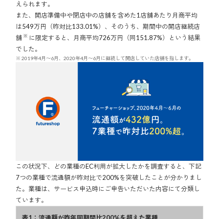
えられます。
また、開店準備中や閉店中の店舗を含めた1店舗あたり月商平均
は549万円（昨対比133.01%）、そのうち、期間中の開店継続店
※
舗
に限定すると、月商平均726万円（同151.87%）という結果
でした。
2019年4月〜6月、2020年4月〜6月に継続して開店していた店舗を指します。
この状況下、どの業種のEC利用が拡大したかを調査すると、下記
7つの業種で流通額が昨対比で200%を突破したことが分かりまし
た。業種は、サービス申込時にご申告いただいた内容にて分類し
ています。
表1：流通額が昨年同期間比200%を超えた業種