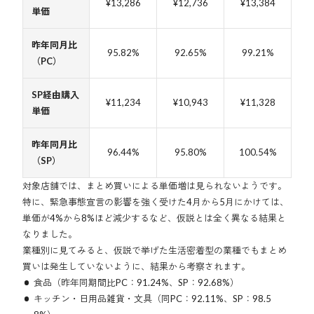
¥13,286
¥12,736
¥13,384
単価
昨年同月比
95.82%
92.65%
99.21%
（PC）
SP経由購入
¥11,234
¥10,943
¥11,328
単価
昨年同月比
96.44%
95.80%
100.54%
（SP）
対象店舗では、まとめ買いによる単価増は見られないようです。
特に、緊急事態宣言の影響を強く受けた4月から5月にかけては、
単価が4%から8%ほど減少するなど、仮説とは全く異なる結果と
なりました。
業種別に見てみると、仮説で挙げた生活密着型の業種でもまとめ
買いは発生していないように、結果から考察されます。
食品（昨年同期間比PC：91.24%、SP：92.68%）
キッチン・日用品雑貨・文具（同PC：92.11%、SP：98.5