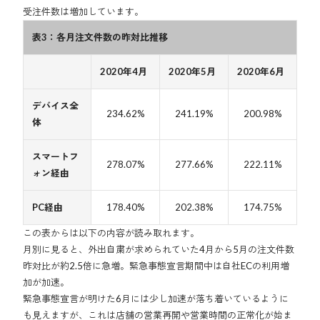
受注件数は増加しています。
表3：各月注文件数の昨対比推移
2020年4月
2020年5月
2020年6月
デバイス全
234.62%
241.19%
200.98%
体
スマートフ
278.07%
277.66%
222.11%
ォン経由
PC経由
178.40%
202.38%
174.75%
この表からは以下の内容が読み取れます。
月別に見ると、外出自粛が求められていた4月から5月の注文件数
昨対比が約2.5倍に急増。緊急事態宣言期間中は自社ECの利用増
加が加速。
緊急事態宣言が明けた6月には少し加速が落ち着いているように
も見えますが、これは店舗の営業再開や営業時間の正常化が始ま