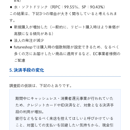
8%）
水・ソフトドリンク（同PC：99.55％、SP：90.43%）
この結果は、下記3つの理由が大きく関与していると考えられま
す。
新規購入が増加した（一般的に、リピート購入時はより単価が
高額になる傾向がある）
法人の発注が減少
futureshopでは購入時の個数制限が設定できるため、なるべく
多くの方にお届けしたい商品に適用するなど、EC事業者様側の
ご配慮
5. 決済手段の変化
調査前の仮説は、下記のとおりです。
期間中にキャッシュレス・消費者還元事業が行われていた
ため、クレジットカードやID決済など、対象となる決済手
段の利用が増加。
銀行などもなるべく来店を控えてほしいと呼びかけている
こと、対面しての支払いを回避したい気持ちから、現金引