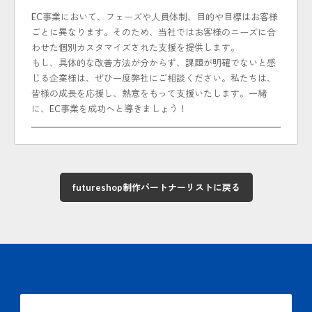
EC事業において、フェーズや人員体制、目的や目標はお客様
ごとに異なります。そのため、当社ではお客様のニーズに合
わせた個別カスタマイズされた支援を提供します。
もし、具体的な改善方法が分からず、課題が明確でないと感
じる企業様は、ぜひ一度弊社にご相談ください。私たちは、
皆様の成長を応援し、熱意をもって支援いたします。一緒
に、EC事業を成功へと導きましょう！
futureshop制作パートナーリストに戻る