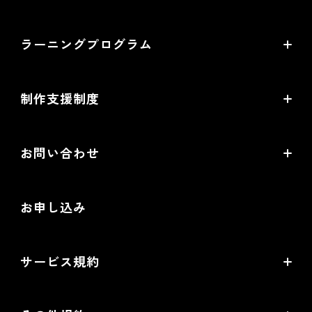
機能一覧
導入企業インタビュー
ラーニングプログラム
提携サービス一覧
導入企業一覧
ラーニングプログラムとは
開発中機能の一覧
制作支援制度
オープンセミナー一覧
EC事業支援体制
EC情報メディア
お問い合わせ
EC制作パートナー一覧
お役立ち動画
お問い合わせ
制作会社向けパートナー制度
お申し込み
導入検討Webミーティング
無料トライアル
サービス規約
リアル店舗の会員統合をご検討の方
futureshopサービス規約