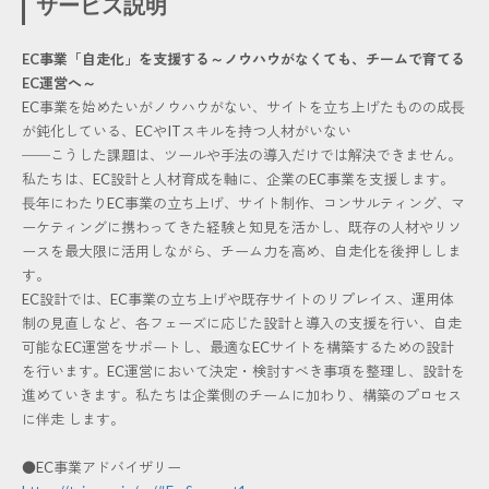
サービス説明
EC事業「自走化」を支援する～ノウハウがなくても、チームで育てる
EC運営へ～
EC事業を始めたいがノウハウがない、サイトを立ち上げたものの成⾧
が鈍化している、ECやITスキルを持つ人材がいない
──こうした課題は、ツールや手法の導入だけでは解決できません。
私たちは、EC設計と人材育成を軸に、企業のEC事業を支援します。
⾧年にわたりEC事業の立ち上げ、サイト制作、コンサルティング、マ
ーケティングに携わってきた経験と知見を活かし、既存の人材やリソ
ースを最大限に活用しながら、チーム力を高め、自走化を後押ししま
す。
EC設計では、EC事業の立ち上げや既存サイトのリプレイス、運用体
制の見直しなど、各フェーズに応じた設計と導入の支援を行い、自走
可能なEC運営をサポートし、最適なECサイトを構築するための設計
を行います。EC運営において決定・検討すべき事項を整理し、設計を
進めていきます。私たちは企業側のチームに加わり、構築のプロセス
に伴走 します。
●EC事業アドバイザリー