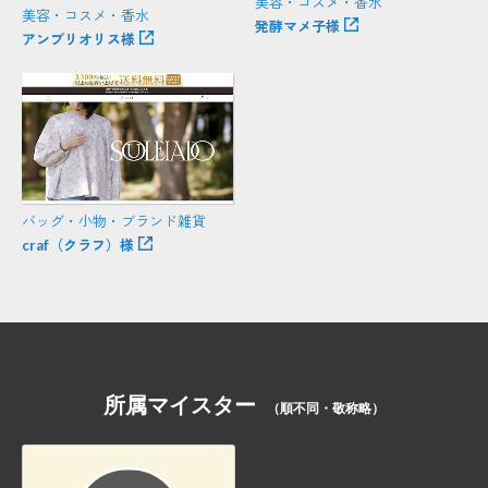
美容・コスメ・香水
美容・コスメ・香水
発酵マメ子様
アンブリオリス様
バッグ・小物・ブランド雑貨
craf（クラフ）様
所属マイスター
（順不同・敬称略）