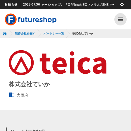
Xアプリ 「STAFF START」とのタグ連携を開始
お知らせ
フューチャーショップ、「Offbeat ECコンサル/SNSマーケティング
2026.07.30
2026.07.29
制作会社を探す
パートナー一覧
株式会社ていか
株式会社ていか
大阪府