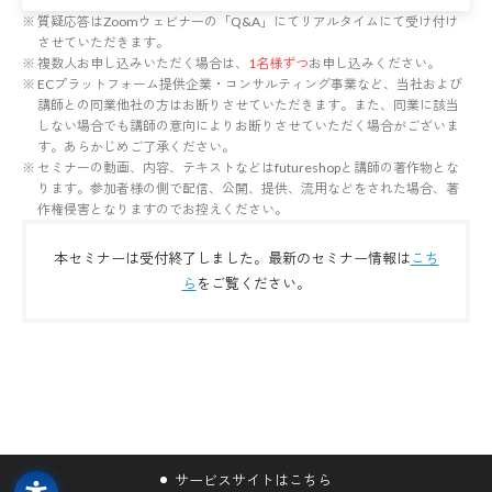
質疑応答はZoomウェビナーの「Q&A」にてリアルタイムにて受け付け
させていただきます。
複数人お申し込みいただく場合は、
1名様ずつ
お申し込みください。
ECプラットフォーム提供企業・コンサルティング事業など、当社および
講師との同業他社の方はお断りさせていただきます。また、同業に該当
しない場合でも講師の意向によりお断りさせていただく場合がございま
す。あらかじめご了承ください。
セミナーの動画、内容、テキストなどはfutureshopと講師の著作物とな
ります。参加者様の側で配信、公開、提供、流用などをされた場合、著
作権侵害となりますのでお控えください。
本セミナーは受付終了しました。最新のセミナー情報は
こち
ら
をご覧ください。
サービスサイトはこちら