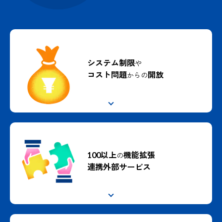
システム制限
や
コスト問題
開放
からの
100以上
機能拡張
の
連携外部サービス