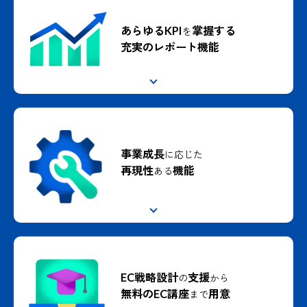
あらゆるKPI
掌握する
を
充実のレポート機能
事業成長
に応じた
再現性
機能
ある
EC戦略設計
支援
の
から
無料のEC講座
用意
まで