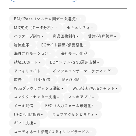
EAI/iPaas（システム間データ連携）
MD支援（データ分析）
セキュリティ
パッケージ制作
商品画像制作
受注/在庫管理
物流倉庫
ECサイト翻訳/多言語化
海外プロモーション
海外モール出品
越境ECカート
ECコンサル/SNS運用支援
アフィリエイト
インフルエンサーマーケティング
広告
LINE配信
MA/CRM
Webブラウザプッシュ通知
Web接客/Webチャット
コンタクトセンター支援
スマホアプリ
メール配信
EFO（入力フォーム最適化）
UGC活用/動画
ウェブアクセシビリティ
ギフト支援
コーディネート活用/スタイリングサービス