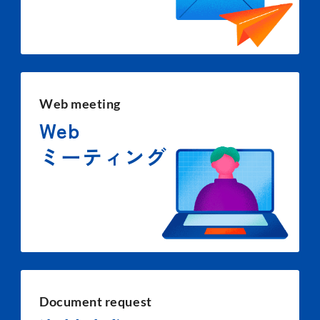
Web meeting
Web
ミーティング
Document request