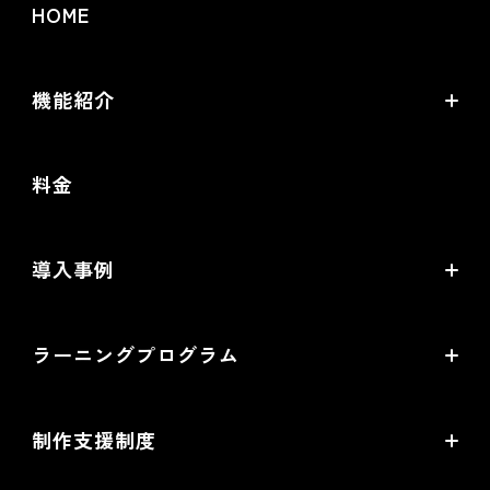
HOME
機能紹介
futureshopの強み
料金
オムニチャネル・OMO
commerce creator
導入事例
機能一覧
導入企業インタビュー
ラーニングプログラム
提携サービス一覧
導入企業一覧
ラーニングプログラムとは
開発中機能の一覧
制作支援制度
オープンセミナー一覧
EC事業支援体制