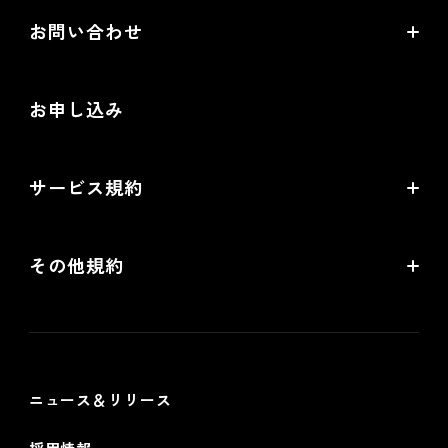
EC情報メディア
お問い合わせ
EC制作パートナー一覧
お役立ち動画
お問い合わせ
制作会社向けパートナー制度
お申し込み
導入検討Webミーティング
無料トライアル
サービス規約
リアル店舗の会員統合をご検討の方
futureshopサービス規約
その他規約
futureshop omni-channelサービス規約
個人情報保護方針
情報セキュリティ基本方針
ニュース＆リリース