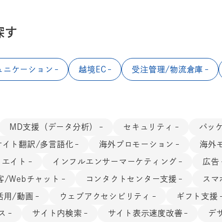
探す
ュニケーション
越境EC
受注管理/物流倉庫
MD支援（データ分析）
セキュリティ
パッ
サイト翻訳/多言語化
海外プロモーション
海外
リエイト
インフルエンサーマーケティング
広告
客/Webチャット
コンタクトセンター支援
スマ
活用/動画
ウェブアクセシビリティ
ギフト支援
ス
サイト内検索
サイト表示速度改善
デ