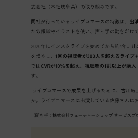
式会社（本社岐阜県）の取り組みです。
同社が行っているライブコマースの特徴は、
出
た似顔絵やイラストを使い、声と手の動きだけ
2020年にインスタライブを始めてから約4年
を増やし、
1回の視聴者が300人を超えるライブ
では
CVRが10％を超え、視聴者の1割以上が購入
す。
ライブコマースで成果を上げるために、古川紙
か。ライブコマースに出演している佐藤さんに
（聞き手：株式会社フューチャーショップ サービスプロ