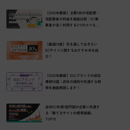
【2025年最新】主要5社の宅配便・
宅配業者の料金を徹底比較｜EC事
業者が安く利用する3つのコツもご
紹介！
【厳選10冊】目を通しておきたい
ECサイトに関するおすすめ本を紹
介！
【2025年最新】D2Cブランドの成功
事例18選｜近年の傾向や共通する特
徴を徹底解説します！
自社EC年商1億円超の企業に共通す
る「勝てるサイトの標準装備」
TOP10