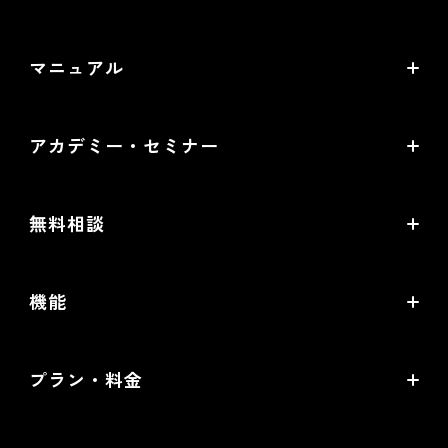
〒530-0011 大阪市北区大深町4番20号 グランフロント
バージョンアップ・メンテナンス情報
大阪タワーA 24階
マニュアル
サービス稼働状況
オンラインマニュアル
アカデミー・セミナー
PDF版マニュアル
futureshop Academy
futureshop虎の巻
無料相談
futureshop Academy Plus
開店ガイド
無料コンサルティング
オープンセミナー
機能
セキュリティ対策ガイド
パートナー選定相談
futureshop Users Meetup
売上アップの鍵は、コマースクリエイター！
MA/CRMツール選定相談
プラン・料金
グループコンサルティング「EC実践会®」
機能一覧
WEB広告設定・運用相談
Standardプラン
商品撮影・完全内製化 1日集中講座
提携サービス一覧