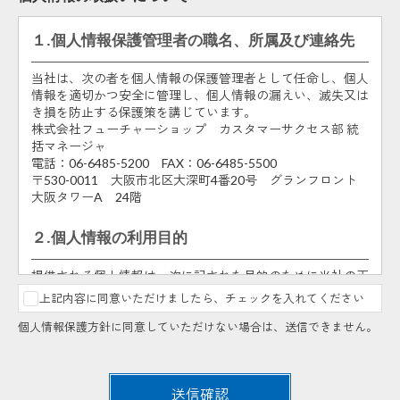
１.個人情報保護管理者の職名、所属及び連絡先
当社は、次の者を個人情報の保護管理者として任命し、個人
情報を適切かつ安全に管理し、個人情報の漏えい、滅失又は
き損を防止する保護策を講じています。
株式会社フューチャーショップ カスタマーサクセス部 統
括マネージャ
電話：06-6485-5200 FAX：06-6485-5500
〒530-0011 大阪市北区大深町4番20号 グランフロント
大阪タワーA 24階
２.個人情報の利用目的
提供される個人情報は、次に記された目的のために当社の正
当な事業範囲内で利用いたします。
上記内容に同意いただけましたら、チェックを入れてください
申込まれた方の人数把握及び説明会・勉強会・アカデミ
個人情報保護方針に同意していただけない場合は、送信できません。
ー・セミナー受付での御本人様の確認のため。
説明会・勉強会・アカデミー・セミナーの申込内容に不
明点があった場合、あるいは説明会・勉強会・アカデミ
ー・セミナーの中止、満席・キャンセル情報のご連絡の
送信確認