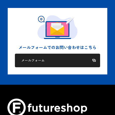
国もしくは地方公共団体等の機関から適法に要求された
場合、及び法令に基づく場合。
人の生命、身体又は財産の保護のために必要がある場
合。
５.個人情報の委託
当社では２項に記された目的を達成するために、業務の一部
を委託する場合があります。
メールフォームでの
お問い合わせはこちら
この場合、個人情報を適切に取り扱っている委託先を選定
し、個人情報の適正管理や機密の保持に関して契約等を締結
メールフォーム
し適切な管理を実施します。
６.クッキー（Cookie）ポリシー
当社は、お客様へのサービス向上ならびに当社商品の広告配
信および宣伝などの用途でクッキーを使用しております。
クッキーとは、ウェブページを利用したときに、インターネ
ット閲覧ソフト（ブラウザ）とサーバーとの間で送受信した
利用履歴や入力内容などを、お客様のコンピュータにファイ
ルとして保存しておく仕組みです。お客様がブラウザの設定
でクッキーの送受信を許可している場合、当社はお客様のコ