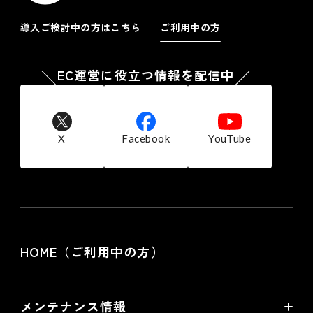
ンピュータに保存されたクッキーを取得し、収集した行動履
歴と 個人情報を紐付ける場合があります。また、当社は、
導入ご検討中の方はこちら
ご利用中の方
当社が広告配信等を委託する第三者または当サイト以外のウ
ェブページを経由し、お客様のコンピュータに保存されたク
ッキーを参照し、当社商品の広告配信および宣伝などを行う
EC運営に役立つ情報を配信中
ことがあります。
お客様は、ブラウザの設定により、クッキーの送受信に関す
る設定を「クッキーを許可する」「クッキーを拒否する」
「クッキーを受信したら通知する」などから選択できます。
なお、クッキーを拒否する設定を選択されますと、当社の提
X
Facebook
YouTube
供する一部サービスを受けられない場合がございます。
７.個人情報の利用停止、開示、訂正・削除等の
応諾
当社では、ご本人からの求めにより自己に関する個人情報の
利用目的の通知、開示、訂正・削除及び利用・提供の停止に
応諾しております。
HOME（ご利用中の方）
その際はご本人様を確認し、合理的な期間内に対応いたしま
す。
尚、個人情報に関する当社の問合せ先は次の通りです。
株式会社フューチャーショップ 個人情報相談窓口
メンテナンス情報
電話：06-6485-5200 FAX：06-6485-5500