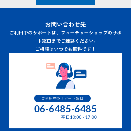
ため。
当社の商品・サービスの申込み、契約、利用等に関連す
るお問い合わせへの回答及びサービスサポートのための
通信･連絡業務のため。
お問い合わせ先
その他当社商品・サービスの利用・提供にかかわる業務
を行うため。
ご利用中のサポートは、フューチャーショップのサポ
当社の商品・サービスの改善または新たなサービスの開
ート窓口までご連絡ください。
発を行うため。
当社の商品・サービス・キャンペーン・イベント等のご
ご相談はいつでも無料です！
案内の送付。
３.個人情報の提供の任意性と結果
個人情報の提供はご本人の任意で行うことができますが、必
要な個人情報の一部または全部を提供されなかった場合は２
項に記されたサービスを提供できない場合があります。
ご利用中のサポート窓口
４.個人情報の第三者提供
06-6485-6485
提供された個人情報はあらかじめ同意をいただいている場合
平日
10:00
-
17:00
を除き、第三者への提供はいたしません。 但し、次の場合
はその限りではありません。