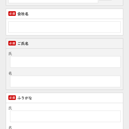
会社名
ご氏名
氏
名
ふりがな
氏
名