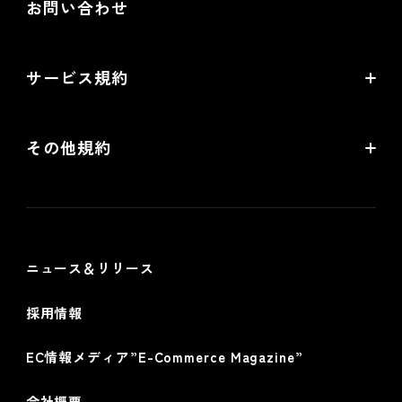
お問い合わせ
配送・送料機能（upgrade版）相談
Goldプラン
ネットショップ道場 for futureshop
開発中機能の一覧
提携サービス 無料相談
EC情報メディア
サービス規約
リアル店舗の会員統合をご検討の方
futureshopサービス規約
その他規約
futureshop omni-channelサービス規約
個人情報保護方針
情報セキュリティ基本方針
ニュース＆リリース
採用情報
EC情報メディア”E-Commerce Magazine”
会社概要