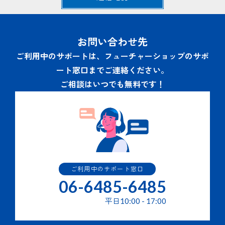
ため。
当社の商品・サービスの申込み、契約、利用等に関連す
るお問い合わせへの回答及びサービスサポートのための
通信･連絡業務のため。
お問い合わせ先
その他当社商品・サービスの利用・提供にかかわる業務
を行うため。
ご利用中のサポートは、フューチャーショップのサポ
当社の商品・サービスの改善または新たなサービスの開
ート窓口までご連絡ください。
発を行うため。
当社の商品・サービス・キャンペーン・イベント等のご
ご相談はいつでも無料です！
案内の送付。
３.個人情報の提供の任意性と結果
個人情報の提供はご本人の任意で行うことができますが、必
要な個人情報の一部または全部を提供されなかった場合は２
項に記されたサービスを提供できない場合があります。
ご利用中のサポート窓口
４.個人情報の第三者提供
06-6485-6485
提供された個人情報はあらかじめ同意をいただいている場合
平日
10:00
-
17:00
を除き、第三者への提供はいたしません。 但し、次の場合
はその限りではありません。