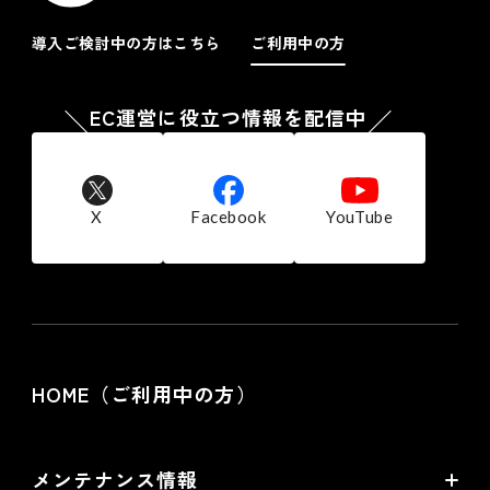
ンピュータに保存されたクッキーを取得し、収集した行動履
歴と 個人情報を紐付ける場合があります。また、当社は、
導入ご検討中の方はこちら
ご利用中の方
当社が広告配信等を委託する第三者または当サイト以外のウ
ェブページを経由し、お客様のコンピュータに保存されたク
ッキーを参照し、当社商品の広告配信および宣伝などを行う
EC運営に役立つ情報を配信中
ことがあります。
お客様は、ブラウザの設定により、クッキーの送受信に関す
る設定を「クッキーを許可する」「クッキーを拒否する」
「クッキーを受信したら通知する」などから選択できます。
なお、クッキーを拒否する設定を選択されますと、当社の提
X
Facebook
YouTube
供する一部サービスを受けられない場合がございます。
７.個人情報の利用停止、開示、訂正・削除等の
応諾
当社では、ご本人からの求めにより自己に関する個人情報の
利用目的の通知、開示、訂正・削除及び利用・提供の停止に
応諾しております。
HOME（ご利用中の方）
その際はご本人様を確認し、合理的な期間内に対応いたしま
す。
尚、個人情報に関する当社の問合せ先は次の通りです。
株式会社フューチャーショップ 個人情報相談窓口
メンテナンス情報
電話：06-6485-5200 FAX：06-6485-5500