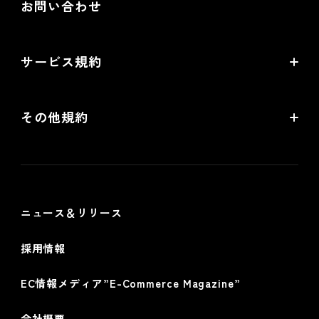
お問い合わせ
配送・送料機能（upgrade版）相談
Goldプラン
ネットショップ道場 for futureshop
開発中機能の一覧
提携サービス 無料相談
EC情報メディア
サービス規約
リアル店舗の会員統合をご検討の方
futureshopサービス規約
その他規約
futureshop omni-channelサービス規約
個人情報保護方針
情報セキュリティ基本方針
ニュース＆リリース
採用情報
EC情報メディア”E-Commerce Magazine”
会社概要