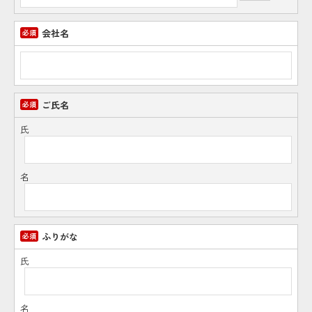
会社名
ご氏名
氏
名
ふりがな
氏
名