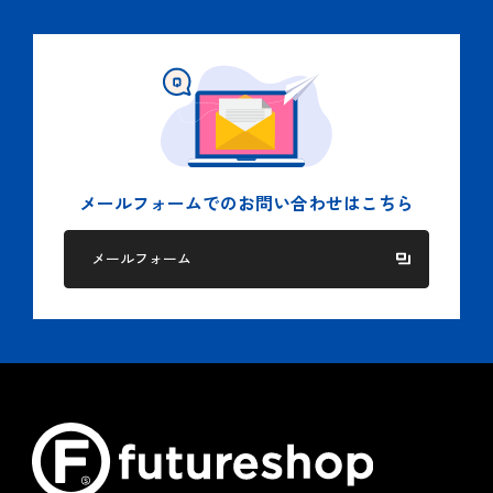
国もしくは地方公共団体等の機関から適法に要求された
場合、及び法令に基づく場合。
人の生命、身体又は財産の保護のために必要がある場
合。
５.個人情報の委託
当社では２項に記された目的を達成するために、業務の一部
を委託する場合があります。
メールフォームでの
お問い合わせはこちら
この場合、個人情報を適切に取り扱っている委託先を選定
し、個人情報の適正管理や機密の保持に関して契約等を締結
メールフォーム
し適切な管理を実施します。
６.クッキー（Cookie）ポリシー
当社は、お客様へのサービス向上ならびに当社商品の広告配
信および宣伝などの用途でクッキーを使用しております。
クッキーとは、ウェブページを利用したときに、インターネ
ット閲覧ソフト（ブラウザ）とサーバーとの間で送受信した
利用履歴や入力内容などを、お客様のコンピュータにファイ
ルとして保存しておく仕組みです。お客様がブラウザの設定
でクッキーの送受信を許可している場合、当社はお客様のコ