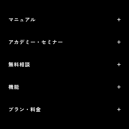
〒530-0011 大阪市北区大深町4番20号 グランフロント
バージョンアップ・メンテナンス情報
大阪タワーA 24階
マニュアル
サービス稼働状況
オンラインマニュアル
アカデミー・セミナー
PDF版マニュアル
futureshop Academy
futureshop虎の巻
無料相談
futureshop Academy Plus
開店ガイド
無料コンサルティング
オープンセミナー
機能
セキュリティ対策ガイド
パートナー選定相談
futureshop Users Meetup
売上アップの鍵は、コマースクリエイター！
MA/CRMツール選定相談
プラン・料金
グループコンサルティング「EC実践会®」
機能一覧
WEB広告設定・運用相談
Standardプラン
商品撮影・完全内製化 1日集中講座
提携サービス一覧