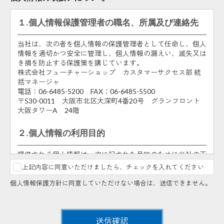
１.個人情報保護管理者の職名、所属及び連絡先
当社は、次の者を個人情報の保護管理者として任命し、個人
情報を適切かつ安全に管理し、個人情報の漏えい、滅失又は
き損を防止する保護策を講じています。
株式会社フューチャーショップ カスタマーサクセス部 統
括マネージャ
電話：06-6485-5200 FAX：06-6485-5500
〒530-0011 大阪市北区大深町4番20号 グランフロント
大阪タワーA 24階
２.個人情報の利用目的
提供される個人情報は、次に記された目的のために当社の正
当な事業範囲内で利用いたします。
上記内容に同意いただけましたら、チェックを入れてください
申込まれた方の人数把握及び説明会・勉強会・アカデミ
個人情報保護方針に同意していただけない場合は、送信できません。
ー・セミナー受付での御本人様の確認のため。
説明会・勉強会・アカデミー・セミナーの申込内容に不
明点があった場合、あるいは説明会・勉強会・アカデミ
ー・セミナーの中止、満席・キャンセル情報のご連絡の
送信確認