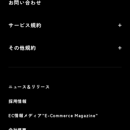
お問い合わせ
配送・送料機能（upgrade版）相談
Goldプラン
ネットショップ道場 for futureshop
開発中機能の一覧
提携サービス 無料相談
EC情報メディア
サービス規約
リアル店舗の会員統合をご検討の方
futureshopサービス規約
その他規約
futureshop omni-channelサービス規約
個人情報保護方針
情報セキュリティ基本方針
ニュース＆リリース
採用情報
EC情報メディア”E-Commerce Magazine”
会社概要