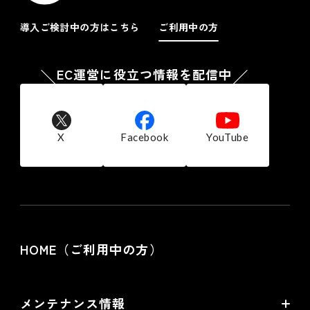
ンピュータに保存されたクッキーを取得し、収集した行動履
歴と 個人情報を紐付ける場合があります。また、当社は、
導入ご検討中の方はこちら
ご利用中の方
当社が広告配信等を委託する第三者または当サイト以外のウ
ェブページを経由し、お客様のコンピュータに保存されたク
ッキーを参照し、当社商品の広告配信および宣伝などを行う
EC運営に役立つ情報を配信中
ことがあります。
お客様は、ブラウザの設定により、クッキーの送受信に関す
る設定を「クッキーを許可する」「クッキーを拒否する」
「クッキーを受信したら通知する」などから選択できます。
なお、クッキーを拒否する設定を選択されますと、当社の提
X
Facebook
YouTube
供する一部サービスを受けられない場合がございます。
７.個人情報の利用停止、開示、訂正・削除等の
応諾
当社では、ご本人からの求めにより自己に関する個人情報の
利用目的の通知、開示、訂正・削除及び利用・提供の停止に
応諾しております。
HOME（ご利用中の方）
その際はご本人様を確認し、合理的な期間内に対応いたしま
す。
尚、個人情報に関する当社の問合せ先は次の通りです。
株式会社フューチャーショップ 個人情報相談窓口
メンテナンス情報
電話：06-6485-5200 FAX：06-6485-5500