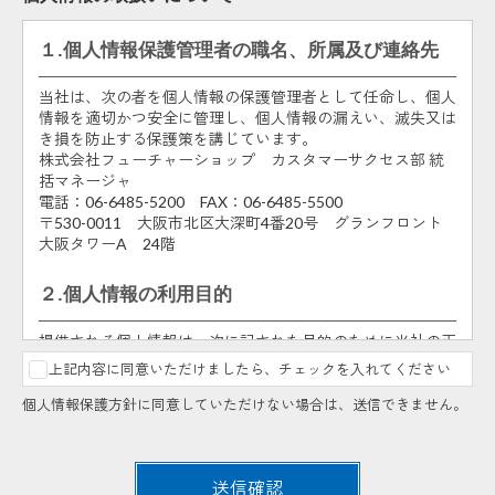
１.個人情報保護管理者の職名、所属及び連絡先
当社は、次の者を個人情報の保護管理者として任命し、個人
情報を適切かつ安全に管理し、個人情報の漏えい、滅失又は
き損を防止する保護策を講じています。
株式会社フューチャーショップ カスタマーサクセス部 統
括マネージャ
電話：06-6485-5200 FAX：06-6485-5500
〒530-0011 大阪市北区大深町4番20号 グランフロント
大阪タワーA 24階
２.個人情報の利用目的
提供される個人情報は、次に記された目的のために当社の正
当な事業範囲内で利用いたします。
上記内容に同意いただけましたら、チェックを入れてください
申込まれた方の人数把握及び説明会・勉強会・アカデミ
個人情報保護方針に同意していただけない場合は、送信できません。
ー・セミナー受付での御本人様の確認のため。
説明会・勉強会・アカデミー・セミナーの申込内容に不
明点があった場合、あるいは説明会・勉強会・アカデミ
ー・セミナーの中止、満席・キャンセル情報のご連絡の
送信確認