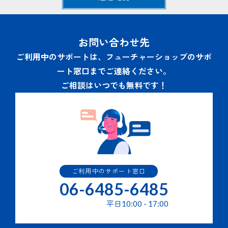
ため。
当社の商品・サービスの申込み、契約、利用等に関連す
るお問い合わせへの回答及びサービスサポートのための
通信･連絡業務のため。
お問い合わせ先
その他当社商品・サービスの利用・提供にかかわる業務
を行うため。
ご利用中のサポートは、フューチャーショップのサポ
当社の商品・サービスの改善または新たなサービスの開
ート窓口までご連絡ください。
発を行うため。
当社の商品・サービス・キャンペーン・イベント等のご
ご相談はいつでも無料です！
案内の送付。
３.個人情報の提供の任意性と結果
個人情報の提供はご本人の任意で行うことができますが、必
要な個人情報の一部または全部を提供されなかった場合は２
項に記されたサービスを提供できない場合があります。
ご利用中のサポート窓口
４.個人情報の第三者提供
06-6485-6485
提供された個人情報はあらかじめ同意をいただいている場合
平日
10:00
-
17:00
を除き、第三者への提供はいたしません。 但し、次の場合
はその限りではありません。