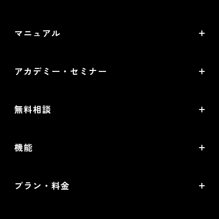
〒530-0011 大阪市北区大深町4番20号 グランフロント
バージョンアップ・メンテナンス情報
大阪タワーA 24階
マニュアル
サービス稼働状況
オンラインマニュアル
アカデミー・セミナー
PDF版マニュアル
futureshop Academy
futureshop虎の巻
無料相談
futureshop Academy Plus
開店ガイド
無料コンサルティング
オープンセミナー
機能
セキュリティ対策ガイド
パートナー選定相談
futureshop Users Meetup
売上アップの鍵は、コマースクリエイター！
MA/CRMツール選定相談
プラン・料金
グループコンサルティング「EC実践会®」
機能一覧
WEB広告設定・運用相談
Standardプラン
商品撮影・完全内製化 1日集中講座
提携サービス一覧