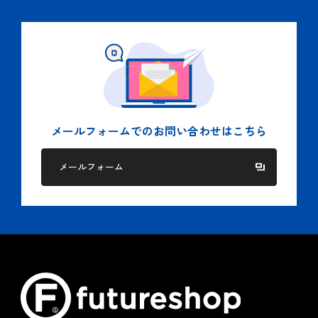
国もしくは地方公共団体等の機関から適法に要求された
場合、及び法令に基づく場合。
人の生命、身体又は財産の保護のために必要がある場
合。
５.個人情報の委託
当社では２項に記された目的を達成するために、業務の一部
を委託する場合があります。
メールフォームでの
お問い合わせはこちら
この場合、個人情報を適切に取り扱っている委託先を選定
し、個人情報の適正管理や機密の保持に関して契約等を締結
メールフォーム
し適切な管理を実施します。
６.クッキー（Cookie）ポリシー
当社は、お客様へのサービス向上ならびに当社商品の広告配
信および宣伝などの用途でクッキーを使用しております。
クッキーとは、ウェブページを利用したときに、インターネ
ット閲覧ソフト（ブラウザ）とサーバーとの間で送受信した
利用履歴や入力内容などを、お客様のコンピュータにファイ
ルとして保存しておく仕組みです。お客様がブラウザの設定
でクッキーの送受信を許可している場合、当社はお客様のコ