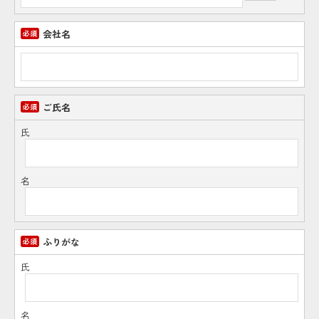
会社名
ご氏名
氏
名
ふりがな
氏
名