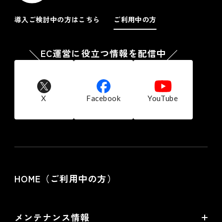
ンピュータに保存されたクッキーを取得し、収集した行動履
歴と 個人情報を紐付ける場合があります。また、当社は、
導入ご検討中の方はこちら
ご利用中の方
当社が広告配信等を委託する第三者または当サイト以外のウ
ェブページを経由し、お客様のコンピュータに保存されたク
ッキーを参照し、当社商品の広告配信および宣伝などを行う
EC運営に役立つ情報を配信中
ことがあります。
お客様は、ブラウザの設定により、クッキーの送受信に関す
る設定を「クッキーを許可する」「クッキーを拒否する」
「クッキーを受信したら通知する」などから選択できます。
なお、クッキーを拒否する設定を選択されますと、当社の提
X
Facebook
YouTube
供する一部サービスを受けられない場合がございます。
７.個人情報の利用停止、開示、訂正・削除等の
応諾
当社では、ご本人からの求めにより自己に関する個人情報の
利用目的の通知、開示、訂正・削除及び利用・提供の停止に
応諾しております。
HOME（ご利用中の方）
その際はご本人様を確認し、合理的な期間内に対応いたしま
す。
尚、個人情報に関する当社の問合せ先は次の通りです。
株式会社フューチャーショップ 個人情報相談窓口
メンテナンス情報
電話：06-6485-5200 FAX：06-6485-5500