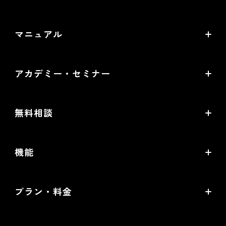
〒530-0011 大阪市北区大深町4番20号 グランフロント
バージョンアップ・メンテナンス情報
大阪タワーA 24階
マニュアル
サービス稼働状況
オンラインマニュアル
アカデミー・セミナー
PDF版マニュアル
futureshop Academy
futureshop虎の巻
無料相談
futureshop Academy Plus
開店ガイド
無料コンサルティング
オープンセミナー
機能
セキュリティ対策ガイド
パートナー選定相談
futureshop Users Meetup
売上アップの鍵は、コマースクリエイター！
MA/CRMツール選定相談
プラン・料金
グループコンサルティング「EC実践会®」
機能一覧
WEB広告設定・運用相談
Standardプラン
商品撮影・完全内製化 1日集中講座
提携サービス一覧