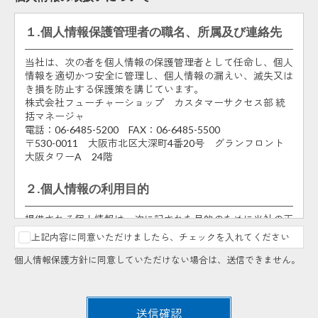
１.個人情報保護管理者の職名、所属及び連絡先
当社は、次の者を個人情報の保護管理者として任命し、個人
情報を適切かつ安全に管理し、個人情報の漏えい、滅失又は
き損を防止する保護策を講じています。
株式会社フューチャーショップ カスタマーサクセス部 統
括マネージャ
電話：06-6485-5200 FAX：06-6485-5500
〒530-0011 大阪市北区大深町4番20号 グランフロント
大阪タワーA 24階
２.個人情報の利用目的
提供される個人情報は、次に記された目的のために当社の正
当な事業範囲内で利用いたします。
上記内容に同意いただけましたら、チェックを入れてください
申込まれた方の人数把握及び説明会・勉強会・アカデミ
個人情報保護方針に同意していただけない場合は、送信できません。
ー・セミナー受付での御本人様の確認のため。
説明会・勉強会・アカデミー・セミナーの申込内容に不
明点があった場合、あるいは説明会・勉強会・アカデミ
ー・セミナーの中止、満席・キャンセル情報のご連絡の
送信確認