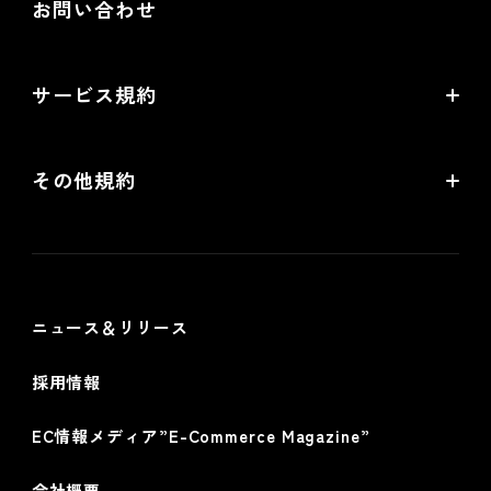
お問い合わせ
配送・送料機能（upgrade版）相談
Goldプラン
ネットショップ道場 for futureshop
開発中機能の一覧
提携サービス 無料相談
EC情報メディア
サービス規約
リアル店舗の会員統合をご検討の方
futureshopサービス規約
その他規約
futureshop omni-channelサービス規約
個人情報保護方針
情報セキュリティ基本方針
ニュース＆リリース
採用情報
EC情報メディア”E-Commerce Magazine”
会社概要