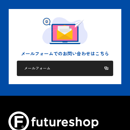
国もしくは地方公共団体等の機関から適法に要求された
場合、及び法令に基づく場合。
人の生命、身体又は財産の保護のために必要がある場
合。
５.個人情報の委託
当社では２項に記された目的を達成するために、業務の一部
を委託する場合があります。
メールフォームでの
お問い合わせはこちら
この場合、個人情報を適切に取り扱っている委託先を選定
し、個人情報の適正管理や機密の保持に関して契約等を締結
メールフォーム
し適切な管理を実施します。
６.クッキー（Cookie）ポリシー
当社は、お客様へのサービス向上ならびに当社商品の広告配
信および宣伝などの用途でクッキーを使用しております。
クッキーとは、ウェブページを利用したときに、インターネ
ット閲覧ソフト（ブラウザ）とサーバーとの間で送受信した
利用履歴や入力内容などを、お客様のコンピュータにファイ
ルとして保存しておく仕組みです。お客様がブラウザの設定
でクッキーの送受信を許可している場合、当社はお客様のコ