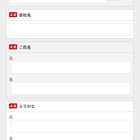
会社名
ご氏名
氏
名
ふりがな
氏
名