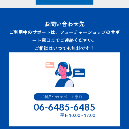
ため。
当社の商品・サービスの申込み、契約、利用等に関連す
るお問い合わせへの回答及びサービスサポートのための
通信･連絡業務のため。
お問い合わせ先
その他当社商品・サービスの利用・提供にかかわる業務
を行うため。
ご利用中のサポートは、フューチャーショップのサポ
当社の商品・サービスの改善または新たなサービスの開
ート窓口までご連絡ください。
発を行うため。
当社の商品・サービス・キャンペーン・イベント等のご
ご相談はいつでも無料です！
案内の送付。
３.個人情報の提供の任意性と結果
個人情報の提供はご本人の任意で行うことができますが、必
要な個人情報の一部または全部を提供されなかった場合は２
項に記されたサービスを提供できない場合があります。
ご利用中のサポート窓口
４.個人情報の第三者提供
06-6485-6485
提供された個人情報はあらかじめ同意をいただいている場合
平日
10:00
-
17:00
を除き、第三者への提供はいたしません。 但し、次の場合
はその限りではありません。