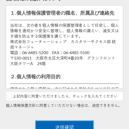
１.個人情報保護管理者の職名、所属及び連絡先
当社は、次の者を個人情報の保護管理者として任命し、個人
情報を適切かつ安全に管理し、個人情報の漏えい、滅失又は
き損を防止する保護策を講じています。
株式会社フューチャーショップ カスタマーサクセス部 統
括マネージャ
電話：06-6485-5200 FAX：06-6485-5500
〒530-0011 大阪市北区大深町4番20号 グランフロント
大阪タワーA 24階
２.個人情報の利用目的
提供される個人情報は、次に記された目的のために当社の正
当な事業範囲内で利用いたします。
上記内容に同意いただけましたら、チェックを入れてください
申込まれた方の人数把握及び説明会・勉強会・アカデミ
個人情報保護方針に同意していただけない場合は、送信できません。
ー・セミナー受付での御本人様の確認のため。
説明会・勉強会・アカデミー・セミナーの申込内容に不
明点があった場合、あるいは説明会・勉強会・アカデミ
ー・セミナーの中止、満席・キャンセル情報のご連絡の
送信確認