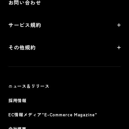
お問い合わせ
配送・送料機能（upgrade版）相談
Goldプラン
ネットショップ道場 for futureshop
開発中機能の一覧
提携サービス 無料相談
EC情報メディア
サービス規約
リアル店舗の会員統合をご検討の方
futureshopサービス規約
その他規約
futureshop omni-channelサービス規約
個人情報保護方針
情報セキュリティ基本方針
ニュース＆リリース
採用情報
EC情報メディア”E-Commerce Magazine”
会社概要