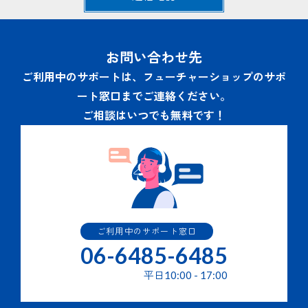
ため。
当社の商品・サービスの申込み、契約、利用等に関連す
るお問い合わせへの回答及びサービスサポートのための
通信･連絡業務のため。
お問い合わせ先
その他当社商品・サービスの利用・提供にかかわる業務
を行うため。
ご利用中のサポートは、フューチャーショップのサポ
当社の商品・サービスの改善または新たなサービスの開
ート窓口までご連絡ください。
発を行うため。
当社の商品・サービス・キャンペーン・イベント等のご
ご相談はいつでも無料です！
案内の送付。
３.個人情報の提供の任意性と結果
個人情報の提供はご本人の任意で行うことができますが、必
要な個人情報の一部または全部を提供されなかった場合は２
項に記されたサービスを提供できない場合があります。
ご利用中のサポート窓口
４.個人情報の第三者提供
06-6485-6485
提供された個人情報はあらかじめ同意をいただいている場合
平日
10:00
-
17:00
を除き、第三者への提供はいたしません。 但し、次の場合
はその限りではありません。