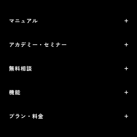
〒530-0011 大阪市北区大深町4番20号 グランフロント
バージョンアップ・メンテナンス情報
大阪タワーA 24階
マニュアル
サービス稼働状況
オンラインマニュアル
アカデミー・セミナー
PDF版マニュアル
futureshop Academy
futureshop虎の巻
無料相談
futureshop Academy Plus
開店ガイド
無料コンサルティング
オープンセミナー
機能
セキュリティ対策ガイド
パートナー選定相談
futureshop Users Meetup
売上アップの鍵は、コマースクリエイター！
MA/CRMツール選定相談
プラン・料金
グループコンサルティング「EC実践会®」
機能一覧
WEB広告設定・運用相談
Standardプラン
商品撮影・完全内製化 1日集中講座
提携サービス一覧