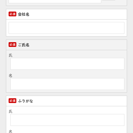
会社名
ご氏名
氏
名
ふりがな
氏
名