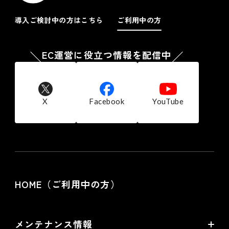
ンピュータに保存されたクッキーを取得し、収集した行動履
歴と 個人情報を紐付ける場合があります。また、当社は、
導入ご検討中の方はこちら
ご利用中の方
当社が広告配信等を委託する第三者または当サイト以外のウ
ェブページを経由し、お客様のコンピュータに保存されたク
ッキーを参照し、当社商品の広告配信および宣伝などを行う
EC運営に役立つ情報を配信中
ことがあります。
お客様は、ブラウザの設定により、クッキーの送受信に関す
る設定を「クッキーを許可する」「クッキーを拒否する」
「クッキーを受信したら通知する」などから選択できます。
なお、クッキーを拒否する設定を選択されますと、当社の提
X
Facebook
YouTube
供する一部サービスを受けられない場合がございます。
７.個人情報の利用停止、開示、訂正・削除等の
応諾
当社では、ご本人からの求めにより自己に関する個人情報の
利用目的の通知、開示、訂正・削除及び利用・提供の停止に
応諾しております。
HOME（ご利用中の方）
その際はご本人様を確認し、合理的な期間内に対応いたしま
す。
尚、個人情報に関する当社の問合せ先は次の通りです。
株式会社フューチャーショップ 個人情報相談窓口
メンテナンス情報
電話：06-6485-5200 FAX：06-6485-5500