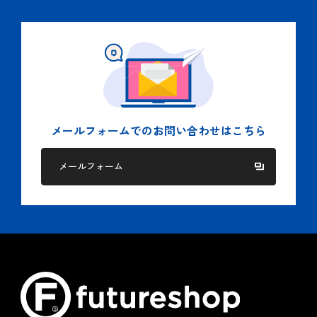
国もしくは地方公共団体等の機関から適法に要求された
場合、及び法令に基づく場合。
人の生命、身体又は財産の保護のために必要がある場
合。
５.個人情報の委託
当社では２項に記された目的を達成するために、業務の一部
を委託する場合があります。
メールフォームでの
お問い合わせはこちら
この場合、個人情報を適切に取り扱っている委託先を選定
し、個人情報の適正管理や機密の保持に関して契約等を締結
メールフォーム
し適切な管理を実施します。
６.クッキー（Cookie）ポリシー
当社は、お客様へのサービス向上ならびに当社商品の広告配
信および宣伝などの用途でクッキーを使用しております。
クッキーとは、ウェブページを利用したときに、インターネ
ット閲覧ソフト（ブラウザ）とサーバーとの間で送受信した
利用履歴や入力内容などを、お客様のコンピュータにファイ
ルとして保存しておく仕組みです。お客様がブラウザの設定
でクッキーの送受信を許可している場合、当社はお客様のコ