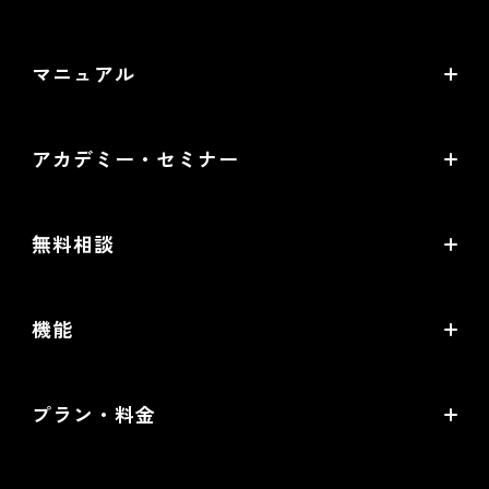
〒530-0011 大阪市北区大深町4番20号 グランフロント
バージョンアップ・メンテナンス情報
大阪タワーA 24階
マニュアル
サービス稼働状況
オンラインマニュアル
アカデミー・セミナー
PDF版マニュアル
futureshop Academy
futureshop虎の巻
無料相談
futureshop Academy Plus
開店ガイド
無料コンサルティング
オープンセミナー
機能
セキュリティ対策ガイド
パートナー選定相談
futureshop Users Meetup
売上アップの鍵は、コマースクリエイター！
MA/CRMツール選定相談
プラン・料金
グループコンサルティング「EC実践会®」
機能一覧
WEB広告設定・運用相談
Standardプラン
商品撮影・完全内製化 1日集中講座
提携サービス一覧