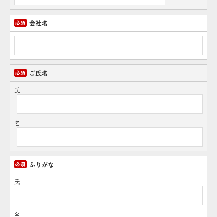
会社名
ご氏名
氏
名
ふりがな
氏
名