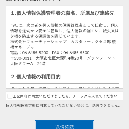
１.個人情報保護管理者の職名、所属及び連絡先
当社は、次の者を個人情報の保護管理者として任命し、個人
情報を適切かつ安全に管理し、個人情報の漏えい、滅失又は
き損を防止する保護策を講じています。
株式会社フューチャーショップ カスタマーサクセス部 統
括マネージャ
電話：06-6485-5200 FAX：06-6485-5500
〒530-0011 大阪市北区大深町4番20号 グランフロント
大阪タワーA 24階
２.個人情報の利用目的
提供される個人情報は、次に記された目的のために当社の正
当な事業範囲内で利用いたします。
上記内容に同意いただけましたら、チェックを入れてください
申込まれた方の人数把握及び説明会・勉強会・アカデミ
個人情報保護方針に同意していただけない場合は、送信できません。
ー・セミナー受付での御本人様の確認のため。
説明会・勉強会・アカデミー・セミナーの申込内容に不
明点があった場合、あるいは説明会・勉強会・アカデミ
ー・セミナーの中止、満席・キャンセル情報のご連絡の
送信確認