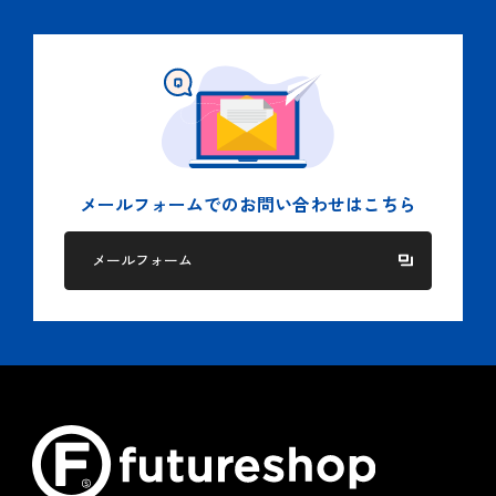
国もしくは地方公共団体等の機関から適法に要求された
場合、及び法令に基づく場合。
人の生命、身体又は財産の保護のために必要がある場
合。
５.個人情報の委託
当社では２項に記された目的を達成するために、業務の一部
を委託する場合があります。
メールフォームでの
お問い合わせはこちら
この場合、個人情報を適切に取り扱っている委託先を選定
し、個人情報の適正管理や機密の保持に関して契約等を締結
メールフォーム
し適切な管理を実施します。
６.クッキー（Cookie）ポリシー
当社は、お客様へのサービス向上ならびに当社商品の広告配
信および宣伝などの用途でクッキーを使用しております。
クッキーとは、ウェブページを利用したときに、インターネ
ット閲覧ソフト（ブラウザ）とサーバーとの間で送受信した
利用履歴や入力内容などを、お客様のコンピュータにファイ
ルとして保存しておく仕組みです。お客様がブラウザの設定
でクッキーの送受信を許可している場合、当社はお客様のコ