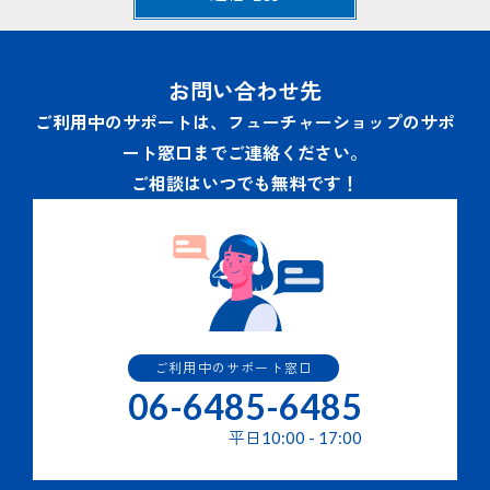
ため。
当社の商品・サービスの申込み、契約、利用等に関連す
るお問い合わせへの回答及びサービスサポートのための
通信･連絡業務のため。
お問い合わせ先
その他当社商品・サービスの利用・提供にかかわる業務
を行うため。
ご利用中のサポートは、フューチャーショップのサポ
当社の商品・サービスの改善または新たなサービスの開
ート窓口までご連絡ください。
発を行うため。
当社の商品・サービス・キャンペーン・イベント等のご
ご相談はいつでも無料です！
案内の送付。
３.個人情報の提供の任意性と結果
個人情報の提供はご本人の任意で行うことができますが、必
要な個人情報の一部または全部を提供されなかった場合は２
項に記されたサービスを提供できない場合があります。
ご利用中のサポート窓口
４.個人情報の第三者提供
06-6485-6485
提供された個人情報はあらかじめ同意をいただいている場合
平日
10:00
-
17:00
を除き、第三者への提供はいたしません。 但し、次の場合
はその限りではありません。