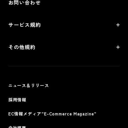
お問い合わせ
配送・送料機能（upgrade版）相談
Goldプラン
ネットショップ道場 for futureshop
開発中機能の一覧
提携サービス 無料相談
EC情報メディア
サービス規約
リアル店舗の会員統合をご検討の方
futureshopサービス規約
その他規約
futureshop omni-channelサービス規約
個人情報保護方針
情報セキュリティ基本方針
ニュース＆リリース
採用情報
EC情報メディア”E-Commerce Magazine”
会社概要