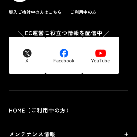
ンピュータに保存されたクッキーを取得し、収集した行動履
歴と 個人情報を紐付ける場合があります。また、当社は、
導入ご検討中の方はこちら
ご利用中の方
当社が広告配信等を委託する第三者または当サイト以外のウ
ェブページを経由し、お客様のコンピュータに保存されたク
ッキーを参照し、当社商品の広告配信および宣伝などを行う
EC運営に役立つ情報を配信中
ことがあります。
お客様は、ブラウザの設定により、クッキーの送受信に関す
る設定を「クッキーを許可する」「クッキーを拒否する」
「クッキーを受信したら通知する」などから選択できます。
なお、クッキーを拒否する設定を選択されますと、当社の提
X
Facebook
YouTube
供する一部サービスを受けられない場合がございます。
７.個人情報の利用停止、開示、訂正・削除等の
応諾
当社では、ご本人からの求めにより自己に関する個人情報の
利用目的の通知、開示、訂正・削除及び利用・提供の停止に
応諾しております。
HOME（ご利用中の方）
その際はご本人様を確認し、合理的な期間内に対応いたしま
す。
尚、個人情報に関する当社の問合せ先は次の通りです。
株式会社フューチャーショップ 個人情報相談窓口
メンテナンス情報
電話：06-6485-5200 FAX：06-6485-5500